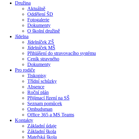
Družina
Aktuálně
Oddělení ŠD
Fotogalerie
Dokumenty
O školní družině
Jídelna
Jídelníček ZŠ
Jídelníček MŠ
Přihlášení do stravovacího systému
Ceník stravného
Dokumenty
Pro rodiče
Tiskopisy
Třídní schůzky
Absence
Roční plán
Přijímací řízení na SŠ
Seznam pomůcek
Ombudsman
Office 365 a MS Teams
Kontakty
Základní údaje
Základní škola
Mateřská škola