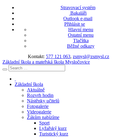
Stravovací systém
Bakaláři
Outlook e-mail
Přihlásit se
Hlavní menu
Ostatní menu
Tlačítka
Běžné odkazy
Kontakt:
577 121 063
,
zsmysl@zsmysl.cz
Základní škola a mateřská škola Mysločovice
Základní škola
Aktuálně
Rozvrh hodin
Nástěnky učitelů
Fotogalerie
Videogalerie
Žákům nabízíme
Sport
Lyžařský kurz
Turistický kurz