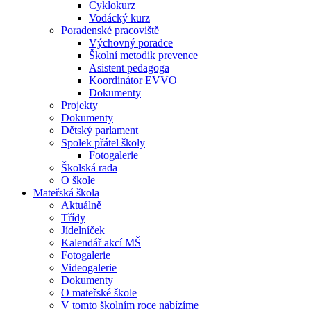
Cyklokurz
Vodácký kurz
Poradenské pracoviště
Výchovný poradce
Školní metodik prevence
Asistent pedagoga
Koordinátor EVVO
Dokumenty
Projekty
Dokumenty
Dětský parlament
Spolek přátel školy
Fotogalerie
Školská rada
O škole
Mateřská škola
Aktuálně
Třídy
Jídelníček
Kalendář akcí MŠ
Fotogalerie
Videogalerie
Dokumenty
O mateřské škole
V tomto školním roce nabízíme