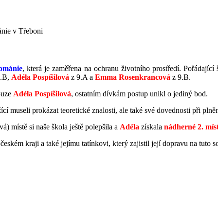
ánie v Třeboni
ománie
, která je zaměřena na ochranu životního prostředí. Pořádajíc
7.B,
Adéla Pospíšilová
z 9.A a
Emma Rosenkrancová
z 9.B.
ouze
Adéla Pospíšilová
, ostatním dívkám postup unikl o jediný bod.
ící museli prokázat teoretické znalosti, ale také své dovednosti při plně
 místě si naše škola ještě polepšila a
Adéla
získala
nádherné 2. mís
kém kraji a také jejímu tatínkovi, který zajistil její dopravu na tuto s