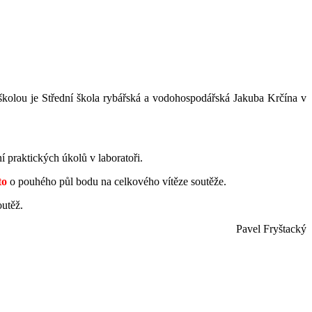
í školou je Střední škola rybářská a vodohospodářská Jakuba Krčína v
ní praktických úkolů v laboratoři.
to
o pouhého půl bodu na celkového vítěze soutěže
.
outěž.
Pavel Fryštacký