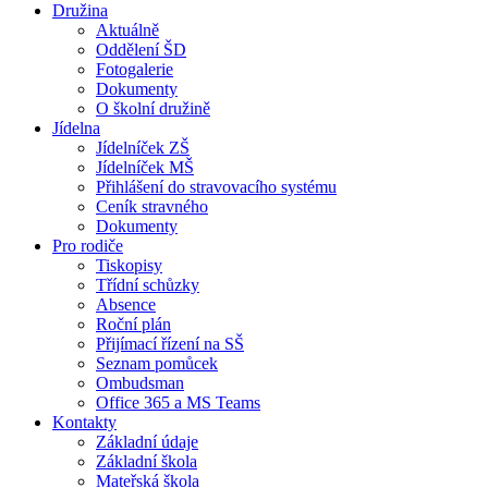
Družina
Aktuálně
Oddělení ŠD
Fotogalerie
Dokumenty
O školní družině
Jídelna
Jídelníček ZŠ
Jídelníček MŠ
Přihlášení do stravovacího systému
Ceník stravného
Dokumenty
Pro rodiče
Tiskopisy
Třídní schůzky
Absence
Roční plán
Přijímací řízení na SŠ
Seznam pomůcek
Ombudsman
Office 365 a MS Teams
Kontakty
Základní údaje
Základní škola
Mateřská škola