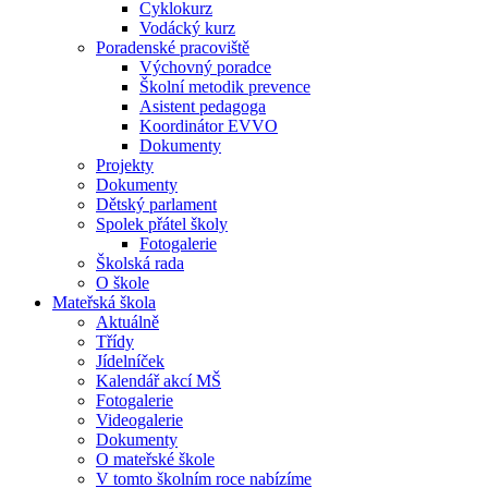
Cyklokurz
Vodácký kurz
Poradenské pracoviště
Výchovný poradce
Školní metodik prevence
Asistent pedagoga
Koordinátor EVVO
Dokumenty
Projekty
Dokumenty
Dětský parlament
Spolek přátel školy
Fotogalerie
Školská rada
O škole
Mateřská škola
Aktuálně
Třídy
Jídelníček
Kalendář akcí MŠ
Fotogalerie
Videogalerie
Dokumenty
O mateřské škole
V tomto školním roce nabízíme