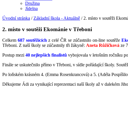
Družina
Jídelna
Úvodní stránka
/
Základní škola - Aktuálně
/
2. místo v soutěži Ekom
2. místo v soutěži Ekománie v Třeboni
Celkem
687 soutěžících
z celé ČR se zúčastnilo on-line soutěže
Ek
Třeboni. Z naší školy se zúčastnily tři žákyně:
Aneta Růžičková
ze 
Postup mezi
40 nejlepších finalistů
vybojovala v letošním ročníku p
Finále se uskutečnilo přímo v Třeboni, v sídle pořádající školy. Soutěž
Po loňském krásném 4. (Emma Rosenkrancová) a 5. (Adéla Pospíšilová)
Děkujeme Ádi za vynikající reprezentaci naší školy až v dalekém Jihočes