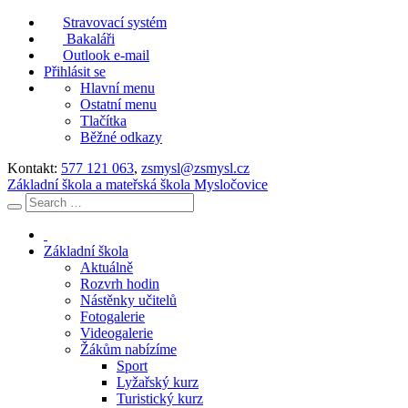
Stravovací systém
Bakaláři
Outlook e-mail
Přihlásit se
Hlavní menu
Ostatní menu
Tlačítka
Běžné odkazy
Kontakt:
577 121 063
,
zsmysl@zsmysl.cz
Základní škola a mateřská škola Mysločovice
Základní škola
Aktuálně
Rozvrh hodin
Nástěnky učitelů
Fotogalerie
Videogalerie
Žákům nabízíme
Sport
Lyžařský kurz
Turistický kurz