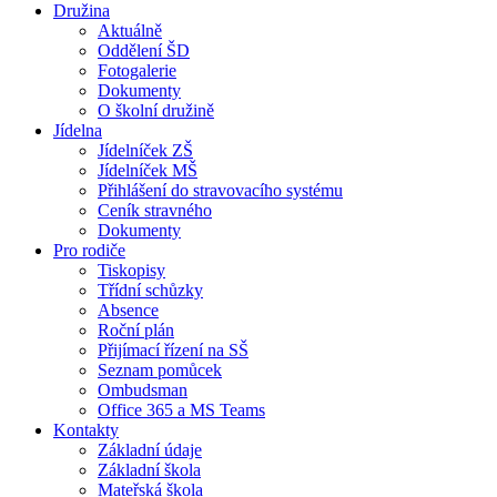
Družina
Aktuálně
Oddělení ŠD
Fotogalerie
Dokumenty
O školní družině
Jídelna
Jídelníček ZŠ
Jídelníček MŠ
Přihlášení do stravovacího systému
Ceník stravného
Dokumenty
Pro rodiče
Tiskopisy
Třídní schůzky
Absence
Roční plán
Přijímací řízení na SŠ
Seznam pomůcek
Ombudsman
Office 365 a MS Teams
Kontakty
Základní údaje
Základní škola
Mateřská škola