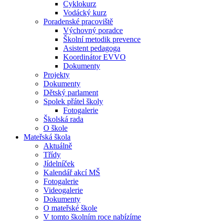
Cyklokurz
Vodácký kurz
Poradenské pracoviště
Výchovný poradce
Školní metodik prevence
Asistent pedagoga
Koordinátor EVVO
Dokumenty
Projekty
Dokumenty
Dětský parlament
Spolek přátel školy
Fotogalerie
Školská rada
O škole
Mateřská škola
Aktuálně
Třídy
Jídelníček
Kalendář akcí MŠ
Fotogalerie
Videogalerie
Dokumenty
O mateřské škole
V tomto školním roce nabízíme