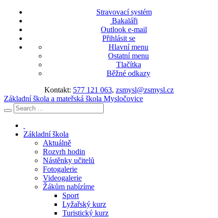
Stravovací systém
Bakaláři
Outlook e-mail
Přihlásit se
Hlavní menu
Ostatní menu
Tlačítka
Běžné odkazy
Kontakt:
577 121 063
,
zsmysl@zsmysl.cz
Základní škola a mateřská škola Mysločovice
Základní škola
Aktuálně
Rozvrh hodin
Nástěnky učitelů
Fotogalerie
Videogalerie
Žákům nabízíme
Sport
Lyžařský kurz
Turistický kurz