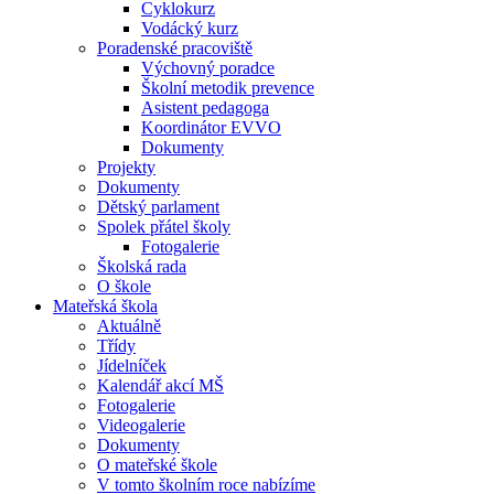
Cyklokurz
Vodácký kurz
Poradenské pracoviště
Výchovný poradce
Školní metodik prevence
Asistent pedagoga
Koordinátor EVVO
Dokumenty
Projekty
Dokumenty
Dětský parlament
Spolek přátel školy
Fotogalerie
Školská rada
O škole
Mateřská škola
Aktuálně
Třídy
Jídelníček
Kalendář akcí MŠ
Fotogalerie
Videogalerie
Dokumenty
O mateřské škole
V tomto školním roce nabízíme