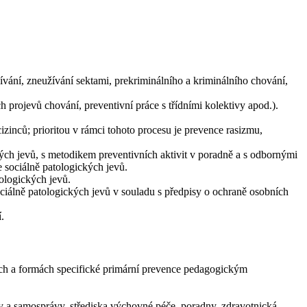
žívání, zneužívání sektami, prekriminálního a kriminálního chování,
projevů chování, preventivní práce s třídními kolektivy apod.).
izinců; prioritou v rámci tohoto procesu je prevence rasizmu,
ých jevů, s metodikem preventivních aktivit v poradně a s odbornými
e sociálně patologických jevů.
tologických jevů.
iálně patologických jevů v souladu s předpisy o ochraně osobních
.
ách a formách specifické primární prevence pedagogickým
vy a samosprávy, střediska výchovné péče, poradny, zdravotnická