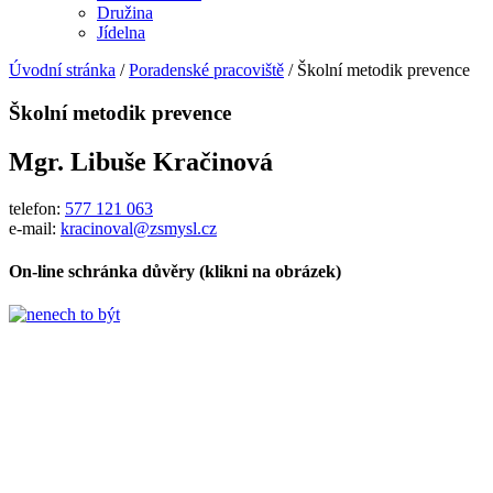
Družina
Jídelna
Úvodní stránka
/
Poradenské pracoviště
/
Školní metodik prevence
Školní metodik prevence
Mgr. Libuše Kračinová
telefon:
577 121 063
e-mail:
kracinoval@zsmysl.cz
On-line schránka důvěry (klikni na obrázek)