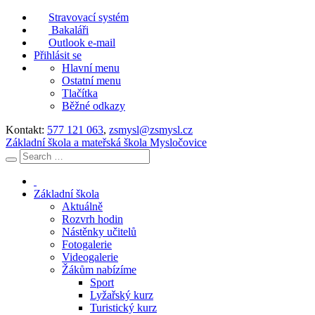
Stravovací systém
Bakaláři
Outlook e-mail
Přihlásit se
Hlavní menu
Ostatní menu
Tlačítka
Běžné odkazy
Kontakt:
577 121 063
,
zsmysl@zsmysl.cz
Základní škola a mateřská škola Mysločovice
Základní škola
Aktuálně
Rozvrh hodin
Nástěnky učitelů
Fotogalerie
Videogalerie
Žákům nabízíme
Sport
Lyžařský kurz
Turistický kurz