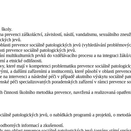
 školy.
na prevenci záškoláctví, závislostí, násilí, vandalismu, sexuálního zneu
ických jevů.
lasti prevence sociálně patologických jevů (vyhledávání problémových 
ti prevence sociálně patologických jevů.
ní multikulturních prvků do vzdělávacího procesu a na integraci žáků/c
ní a etnické odlišnosti.
vy, které mají v kompetenci problematiku prevence sociálně patologick
ými, a dalšími zařízeními a institucemi), které působí v oblasti prevenc
 na intervenci a následné péči v případě akutního výskytu sociálně pa
ské péči specializovaných poradenských zařízení v rámci prevence soc
 činnosti školního metodika prevence, navržená a realizovaná opatření
ociálně patologických jevů, o nabídkách programů a projektů, o metod
 odborných informací a zkušeností.
y pro oblast prevence sociálně patologických jevů (orgány státní sprá