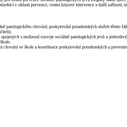
sobící v oblasti prevence, centra krizové intervence a další zařízení, ins
ciálně patologického chování; poskytování poradenských služeb těmto ž
iteli).
 spojených s možností rozvoje sociálně patologických jevů u jednotlivýc
škole.
mi chování ve škole a koordinace poskytování poradenských a preventi