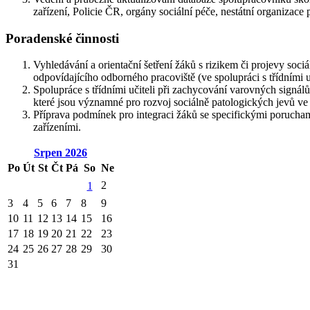
zařízení, Policie ČR, orgány sociální péče, nestátní organizace pů
Poradenské činnosti
Vyhledávání a orientační šetření žáků s rizikem či projevy so
odpovídajícího odborného pracoviště (ve spolupráci s třídními uč
Spolupráce s třídními učiteli při zachycování varovných signálů
které jsou významné pro rozvoj sociálně patologických jevů ve 
Příprava podmínek pro integraci žáků se specifickými porucha
zařízeními.
Srpen
2026
Po
Út
St
Čt
Pá
So
Ne
2
1
3
4
5
6
7
8
9
10
11
12
13
14
15
16
17
18
19
20
21
22
23
24
25
26
27
28
29
30
31