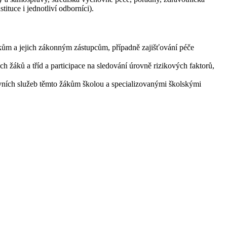
tituce i jednotliví odborníci).
ákům a jejich zákonným zástupcům, případně zajišťování péče
h žáků a tříd a participace na sledování úrovně rizikových faktorů,
vních služeb těmto žákům školou a specializovanými školskými