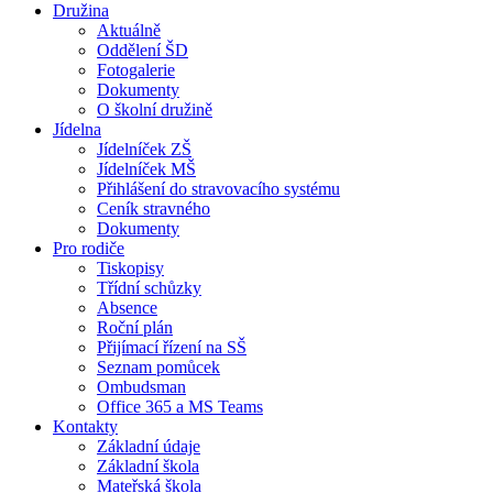
Družina
Aktuálně
Oddělení ŠD
Fotogalerie
Dokumenty
O školní družině
Jídelna
Jídelníček ZŠ
Jídelníček MŠ
Přihlášení do stravovacího systému
Ceník stravného
Dokumenty
Pro rodiče
Tiskopisy
Třídní schůzky
Absence
Roční plán
Přijímací řízení na SŠ
Seznam pomůcek
Ombudsman
Office 365 a MS Teams
Kontakty
Základní údaje
Základní škola
Mateřská škola