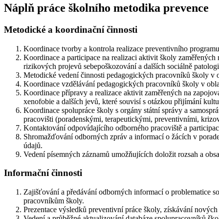
Náplň práce školního metodika prevence
Metodické a koordinační činnosti
Koordinace tvorby a kontrola realizace preventivního programu
Koordinace a participace na realizaci aktivit školy zaměřených 
rizikových projevů sebepoškozování a dalších sociálně patolog
Metodické vedení činnosti pedagogických pracovníků školy v ob
Koordinace vzdělávání pedagogických pracovníků školy v oblas
Koordinace přípravy a realizace aktivit zaměřených na zapojová
xenofobie a dalších jevů, které souvisí s otázkou přijímání kultur
Koordinace spolupráce školy s orgány státní správy a samosprá
pracovišti (poradenskými, terapeutickými, preventivními, krizov
Kontaktování odpovídajícího odborného pracoviště a participace
Shromažďování odborných zpráv a informací o žácích v poraden
údajů.
Vedení písemných záznamů umožňujících doložit rozsah a obsah
Informační činnosti
Zajišťování a předávání odborných informací o problematice s
pracovníkům školy.
Prezentace výsledků preventivní práce školy, získávání nových
Vedení a průběžné aktualizování databáze spolupracovníků škol