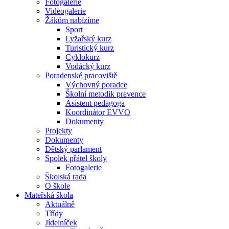
Fotogalerie
Videogalerie
Žákům nabízíme
Sport
Lyžařský kurz
Turistický kurz
Cyklokurz
Vodácký kurz
Poradenské pracoviště
Výchovný poradce
Školní metodik prevence
Asistent pedagoga
Koordinátor EVVO
Dokumenty
Projekty
Dokumenty
Dětský parlament
Spolek přátel školy
Fotogalerie
Školská rada
O škole
Mateřská škola
Aktuálně
Třídy
Jídelníček