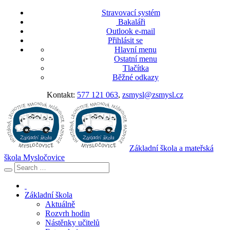
Stravovací systém
Bakaláři
Outlook e-mail
Přihlásit se
Hlavní menu
Ostatní menu
Tlačítka
Běžné odkazy
Kontakt:
577 121 063
,
zsmysl@zsmysl.cz
Základní škola a mateřská
škola Mysločovice
Základní škola
Aktuálně
Rozvrh hodin
Nástěnky učitelů