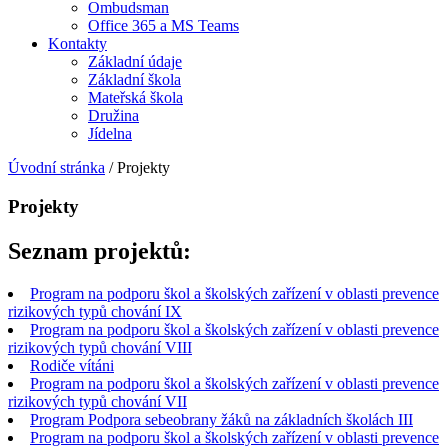
Ombudsman
Office 365 a MS Teams
Kontakty
Základní údaje
Základní škola
Mateřská škola
Družina
Jídelna
Úvodní stránka
/
Projekty
Projekty
Seznam projektů:
Program na podporu škol a školských zařízení v oblasti prevence
rizikových typů chování IX
Program na podporu škol a školských zařízení v oblasti prevence
rizikových typů chování VIII
Rodiče vítáni
Program na podporu škol a školských zařízení v oblasti prevence
rizikových typů chování VII
Program Podpora sebeobrany žáků na základních školách III
Program na podporu škol a školských zařízení v oblasti prevence