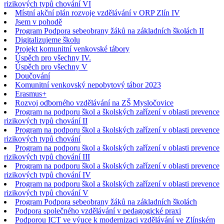
rizikových typů chování VI
Místní akční plán rozvoje vzdělávání v ORP Zlín IV
Jsem v pohodě
Program Podpora sebeobrany žáků na základních školách II
Digitalizujeme školu
Projekt komunitní venkovské tábory
Úspěch pro všechny IV.
Úspěch pro všechny V
Doučování
Komunitní venkovský nepobytový tábor 2023
Erasmus+
Rozvoj odborného vzdělávání na ZŠ Mysločovice
Program na podporu škol a školských zařízení v oblasti prevence
rizikových typů chování II
Program na podporu škol a školských zařízení v oblasti prevence
rizikových typů chování
Program na podporu škol a školských zařízení v oblasti prevence
rizikových typů chování III
Program na podporu škol a školských zařízení v oblasti prevence
rizikových typů chování IV
Program na podporu škol a školských zařízení v oblasti prevence
rizikových typů chování V
Program Podpora sebeobrany žáků na základních školách
Podpora společného vzdělávání v pedagogické praxi
Podporou ICT ve výuce k modernizaci vzdělávání ve Zlínském