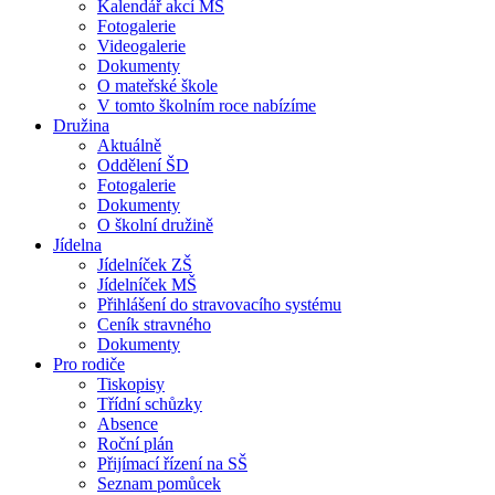
Kalendář akcí MŠ
Fotogalerie
Videogalerie
Dokumenty
O mateřské škole
V tomto školním roce nabízíme
Družina
Aktuálně
Oddělení ŠD
Fotogalerie
Dokumenty
O školní družině
Jídelna
Jídelníček ZŠ
Jídelníček MŠ
Přihlášení do stravovacího systému
Ceník stravného
Dokumenty
Pro rodiče
Tiskopisy
Třídní schůzky
Absence
Roční plán
Přijímací řízení na SŠ
Seznam pomůcek