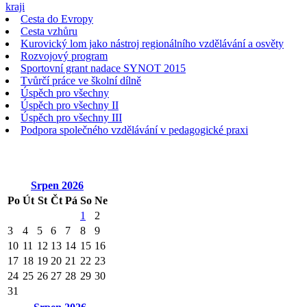
kraji
Cesta do Evropy
Cesta vzhůru
Kurovický lom jako nástroj regionálního vzdělávání a osvěty
Rozvojový program
Sportovní grant nadace SYNOT 2015
Tvůrčí práce ve školní dílně
Úspěch pro všechny
Úspěch pro všechny II
Úspěch pro všechny III
Podpora společného vzdělávání v pedagogické praxi
Srpen
2026
Po
Út
St
Čt
Pá
So
Ne
1
2
3
4
5
6
7
8
9
10
11
12
13
14
15
16
17
18
19
20
21
22
23
24
25
26
27
28
29
30
31