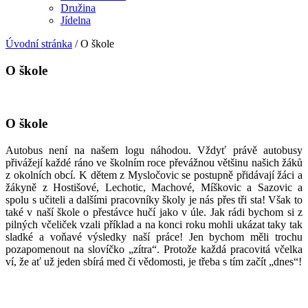
Družina
Jídelna
Úvodní stránka
/
O škole
O škole
O škole
Autobus není na našem logu náhodou. Vždyť právě autobusy
přivážejí každé ráno ve školním roce převážnou většinu našich žáků
z okolních obcí. K dětem z Mysločovic se postupně přidávají žáci a
žákyně z Hostišové, Lechotic, Machové, Míškovic a Sazovic a
spolu s učiteli a dalšími pracovníky školy je nás přes tři sta! Však to
také v naší škole o přestávce hučí jako v úle. Jak rádi bychom si z
pilných včeliček vzali příklad a na konci roku mohli ukázat taky tak
sladké a voňavé výsledky naší práce! Jen bychom měli trochu
pozapomenout na slovíčko „zítra“. Protože každá pracovitá včelka
ví, že ať už jeden sbírá med či vědomosti, je třeba s tím začít „dnes“!