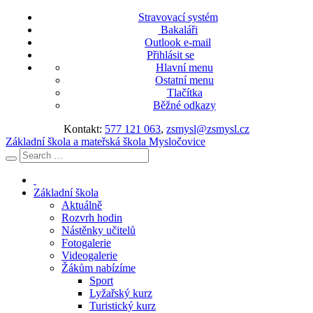
Stravovací systém
Bakaláři
Outlook e-mail
Přihlásit se
Hlavní menu
Ostatní menu
Tlačítka
Běžné odkazy
Kontakt:
577 121 063
,
zsmysl@zsmysl.cz
Základní škola a mateřská škola Mysločovice
Základní škola
Aktuálně
Rozvrh hodin
Nástěnky učitelů
Fotogalerie
Videogalerie
Žákům nabízíme
Sport
Lyžařský kurz
Turistický kurz