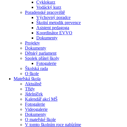
Cyklokurz
Vodácký kurz
Poradenské pracoviště
Výchovný poradce
Školní metodik prevence
Asistent pedagoga
Koordinátor EVVO
Dokumenty
Projekty
Dokumenty
Dětský parlament
Spolek přátel školy
Fotogalerie
Školská rada
O škole
Mateřská škola
Aktuálně
Třídy
Jídelníček
Kalendář akcí MŠ
Fotogalerie
Videogalerie
Dokumenty
O mateřské škole
V tomto školním roce nabízíme