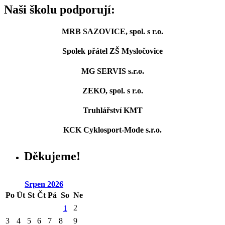
Naši školu podporují:
MRB SAZOVICE, spol. s r.o.
Spolek přátel ZŠ Mysločovice
MG SERVIS s.r.o.
ZEKO, spol. s r.o.
Truhlářství KMT
KCK Cyklosport-Mode s.r.o.
Děkujeme!
Srpen
2026
Po
Út
St
Čt
Pá
So
Ne
2
1
3
4
5
6
7
8
9