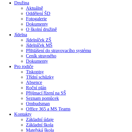
Družina
Aktuálně
Oddělení ŠD
Fotogalerie
Dokumenty
O školní družině
Jídelna
Jídelníček ZŠ
Jídelníček MŠ
Přihlášení do stravovacího systému
Ceník stravného
Dokumenty
Pro rodiče
Tiskopisy
Třídní schůzky
Absence
Roční plán
Přijímací řízení na SŠ
Seznam pomůcek
Ombudsman
Office 365 a MS Teams
Kontakty
Základní údaje
Základní škola
Mateřská škola