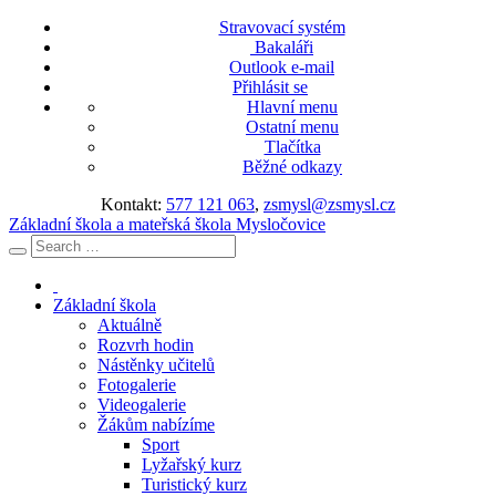
Stravovací systém
Bakaláři
Outlook e-mail
Přihlásit se
Hlavní menu
Ostatní menu
Tlačítka
Běžné odkazy
Kontakt:
577 121 063
,
zsmysl@zsmysl.cz
Základní škola a mateřská škola Mysločovice
Základní škola
Aktuálně
Rozvrh hodin
Nástěnky učitelů
Fotogalerie
Videogalerie
Žákům nabízíme
Sport
Lyžařský kurz
Turistický kurz