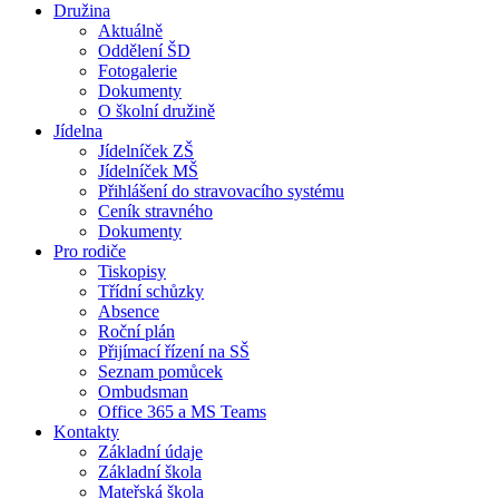
Družina
Aktuálně
Oddělení ŠD
Fotogalerie
Dokumenty
O školní družině
Jídelna
Jídelníček ZŠ
Jídelníček MŠ
Přihlášení do stravovacího systému
Ceník stravného
Dokumenty
Pro rodiče
Tiskopisy
Třídní schůzky
Absence
Roční plán
Přijímací řízení na SŠ
Seznam pomůcek
Ombudsman
Office 365 a MS Teams
Kontakty
Základní údaje
Základní škola
Mateřská škola