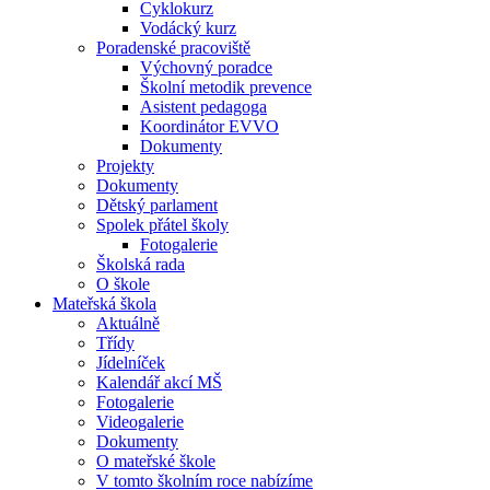
Cyklokurz
Vodácký kurz
Poradenské pracoviště
Výchovný poradce
Školní metodik prevence
Asistent pedagoga
Koordinátor EVVO
Dokumenty
Projekty
Dokumenty
Dětský parlament
Spolek přátel školy
Fotogalerie
Školská rada
O škole
Mateřská škola
Aktuálně
Třídy
Jídelníček
Kalendář akcí MŠ
Fotogalerie
Videogalerie
Dokumenty
O mateřské škole
V tomto školním roce nabízíme