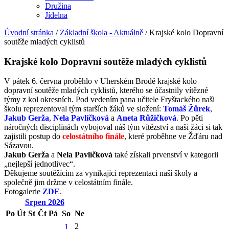
Družina
Jídelna
Úvodní stránka
/
Základní škola - Aktuálně
/
Krajské kolo Dopravní
soutěže mladých cyklistů
Krajské kolo Dopravní soutěže mladých cyklistů
V pátek 6. června proběhlo v Uherském Brodě krajské kolo
dopravní soutěže mladých cyklistů, kterého se účastnily vítězné
týmy z kol okresních. Pod vedením pana učitele Fryštackého naši
školu reprezentoval tým starších žáků ve složení:
Tomáš Žůrek
,
Jakub Gerža
,
Nela Pavlíčková
a
Aneta Růžičková
. Po pěti
náročných disciplínách vybojoval náš tým vítězství a naši žáci si tak
zajistili postup do
celostátního finále
, které proběhne ve Žďáru nad
Sázavou.
Jakub Gerža
a
Nela Pavlíčková
také získali prvenství v kategorii
„nejlepší jednotlivec“.
Děkujeme soutěžícím za vynikající reprezentaci naší školy a
společně jim držme v celostátním finále.
Fotogalerie
ZDE
.
Srpen
2026
Po
Út
St
Čt
Pá
So
Ne
2
1