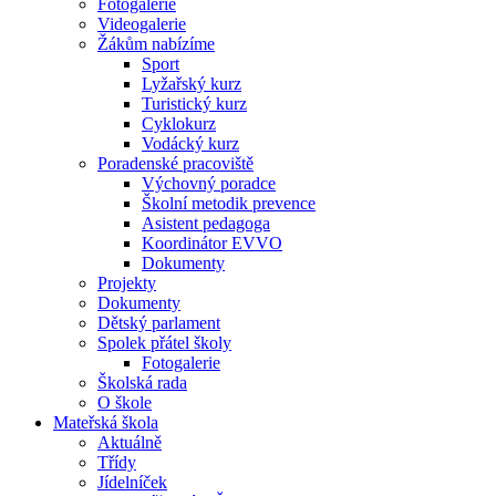
Fotogalerie
Videogalerie
Žákům nabízíme
Sport
Lyžařský kurz
Turistický kurz
Cyklokurz
Vodácký kurz
Poradenské pracoviště
Výchovný poradce
Školní metodik prevence
Asistent pedagoga
Koordinátor EVVO
Dokumenty
Projekty
Dokumenty
Dětský parlament
Spolek přátel školy
Fotogalerie
Školská rada
O škole
Mateřská škola
Aktuálně
Třídy
Jídelníček