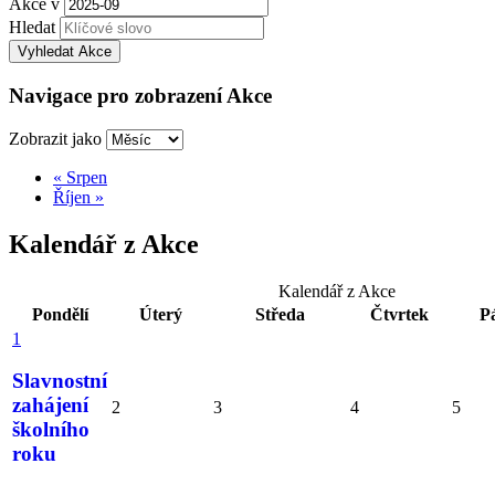
Akce v
Hledat
Navigace pro zobrazení Akce
Zobrazit jako
«
Srpen
Říjen
»
Kalendář z Akce
Kalendář z Akce
Pondělí
Úterý
Středa
Čtvrtek
P
1
Slavnostní
zahájení
2
3
4
5
školního
roku