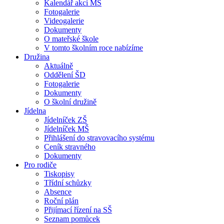
Kalendář akcí MŠ
Fotogalerie
Videogalerie
Dokumenty
O mateřské škole
V tomto školním roce nabízíme
Družina
Aktuálně
Oddělení ŠD
Fotogalerie
Dokumenty
O školní družině
Jídelna
Jídelníček ZŠ
Jídelníček MŠ
Přihlášení do stravovacího systému
Ceník stravného
Dokumenty
Pro rodiče
Tiskopisy
Třídní schůzky
Absence
Roční plán
Přijímací řízení na SŠ
Seznam pomůcek