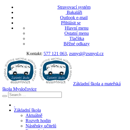
Stravovací systém
Bakaláři
Outlook e-mail
Přihlásit se
Hlavní menu
Ostatní menu
Tlačítka
Běžné odkazy
Kontakt:
577 121 063
,
zsmysl@zsmysl.cz
Základní škola a mateřská
škola Mysločovice
Základní škola
Aktuálně
Rozvrh hodin
Nástěnky učitelů