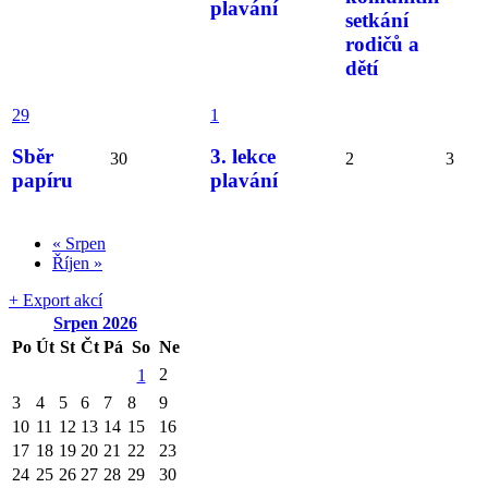
plavání
setkání
rodičů a
dětí
29
1
Sběr
3. lekce
30
2
3
papíru
plavání
«
Srpen
Říjen
»
+ Export akcí
Srpen
2026
Po
Út
St
Čt
Pá
So
Ne
2
1
3
4
5
6
7
8
9
10
11
12
13
14
15
16
17
18
19
20
21
22
23
24
25
26
27
28
29
30