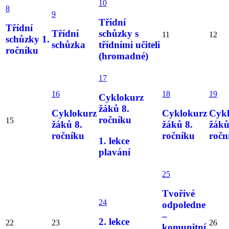
10
8
9
Třídní
Třídní
Třídní
schůzky s
11
12
schůzky 1.
schůzka
třídními učiteli
ročníku
(hromadné)
17
16
18
19
Cyklokurz
žáků 8.
Cyklokurz
Cyklokurz
Cyk
ročníku
15
žáků 8.
žáků 8.
žáků
ročníku
ročníku
ročn
1. lekce
plavání
25
Tvořivé
24
odpoledne
–
2. lekce
22
23
26
komunitní