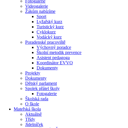
Fotogalerie
Videogalerie
Žákům nabízíme
Sport
Lyžařský kurz
Turistický kurz
Cyklokurz
Vodácký kurz
Poradenské pracoviště
Výchovný poradce
Školní metodik prevence
Asistent pedagoga
Koordinátor EVVO
Dokumenty
Projekty
Dokumenty
Dětský parlament
Spolek přátel školy
Fotogalerie
Školská rada
O škole
Mateřská škola
Aktuálně
Třídy
Jídelníček