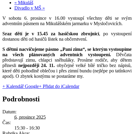
«
Mikuláš
Divadlo v MŠ
»
V sobotu 6. prosince v 16.00 vystoupí všechny děti se svým
adventním pásmem na Mikulášském jarmarku v Mysločovicích.
Sraz dětí je v 15.45 za hasičskou zbrojnicí
, po vystoupení
dostanou děti od hasičů lístek na občerstvení.
S dětmi nacvičujeme pásmo „Paní zima“, se kterým vystoupíme
na všech plánovaných adventních vystoupení.
Děvčata
představují zimu, chlapci sněhuláky. Prosíme rodiče, aby dětem
přinesli
nejpozději 24. 11.
obyčejné velké bílé tričko bez nápisů,
které děti pohodlně oblečou i přes zimní bundu (nejlépe po tatínkovi
apod). O zbytek kostýmu se postaráme my.
+ Kalendář Google
+ Přidat do iCalendar
Podrobnosti
Datum:
6. prosince 2025
Čas:
15:30 - 16:30
Rubrika Akce: