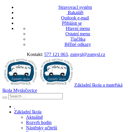
Stravovací systém
Bakaláři
Outlook e-mail
Přihlásit se
Hlavní menu
Ostatní menu
Tlačítka
Běžné odkazy
Kontakt:
577 121 063
,
zsmysl@zsmysl.cz
Základní škola a mateřská
škola Mysločovice
Základní škola
Aktuálně
Rozvrh hodin
Nástěnky učitelů