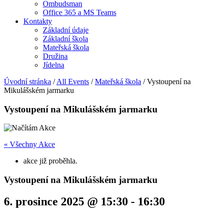
Ombudsman
Office 365 a MS Teams
Kontakty
Základní údaje
Základní škola
Mateřská škola
Družina
Jídelna
Úvodní stránka
/
All Events
/
Mateřská škola
/
Vystoupení na
Mikulášském jarmarku
Vystoupení na Mikulášském jarmarku
« Všechny Akce
akce již proběhla.
Vystoupení na Mikulášském jarmarku
6. prosince 2025 @ 15:30
-
16:30