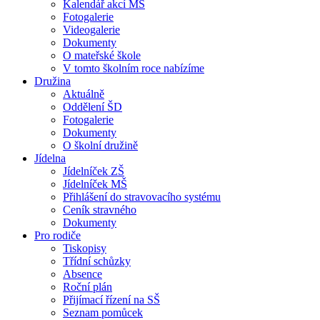
Kalendář akcí MŠ
Fotogalerie
Videogalerie
Dokumenty
O mateřské škole
V tomto školním roce nabízíme
Družina
Aktuálně
Oddělení ŠD
Fotogalerie
Dokumenty
O školní družině
Jídelna
Jídelníček ZŠ
Jídelníček MŠ
Přihlášení do stravovacího systému
Ceník stravného
Dokumenty
Pro rodiče
Tiskopisy
Třídní schůzky
Absence
Roční plán
Přijímací řízení na SŠ
Seznam pomůcek