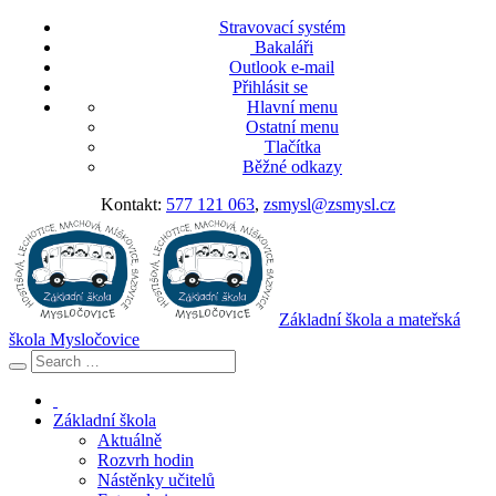
Stravovací systém
Bakaláři
Outlook e-mail
Přihlásit se
Hlavní menu
Ostatní menu
Tlačítka
Běžné odkazy
Kontakt:
577 121 063
,
zsmysl@zsmysl.cz
Základní škola a mateřská
škola Mysločovice
Základní škola
Aktuálně
Rozvrh hodin
Nástěnky učitelů