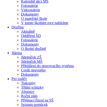
Kalendář akcí MŠ
Fotogalerie
Videogalerie
Dokumenty
O mateřské škole
V tomto školním roce nabízíme
Družina
Aktuálně
Oddělení ŠD
Fotogalerie
Dokumenty
O školní družině
Jídelna
Jídelníček ZŠ
Jídelníček MŠ
Přihlášení do stravovacího systému
Ceník stravného
Dokumenty
Pro rodiče
Tiskopisy
Třídní schůzky
Absence
Roční plán
Přijímací řízení na SŠ
Seznam pomůcek