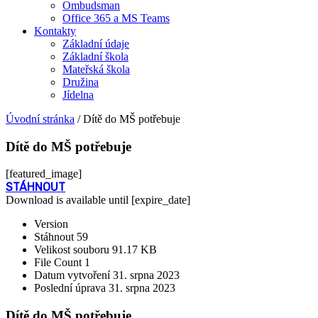
Ombudsman
Office 365 a MS Teams
Kontakty
Základní údaje
Základní škola
Mateřská škola
Družina
Jídelna
Úvodní stránka
/
Dítě do MŠ potřebuje
Dítě do MŠ potřebuje
[featured_image]
STÁHNOUT
Download is available until [expire_date]
Version
Stáhnout
59
Velikost souboru
91.17 KB
File Count
1
Datum vytvoření
31. srpna 2023
Poslední úprava
31. srpna 2023
Dítě do MŠ potřebuje