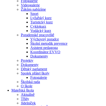
Fotogalerie
Videogalerie
Žákům nabízíme
Sport
Lyžařský kurz
Turistický kurz
Cyklokurz
Vodácký kurz
Poradenské pracoviště
Výchovný poradce
Školní metodik prevence
Asistent pedagoga
Koordinátor EVVO
Dokumenty
Projekty
Dokumenty
Dětský parlament
Spolek přátel školy
Fotogalerie
Školská rada
O škole
Mateřská škola
Aktuálně
Třídy
Jídelníček