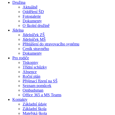
Družina
Aktuálně
Oddělení ŠD
Fotogalerie
Dokumenty
O školní družině
Jídelna
Jídelníček ZŠ
Jídelníček MŠ
Přihlášení do stravovacího systému
Ceník stravného
Dokumenty
Pro rodiče
Tiskopisy
Třídní schůzky
Absence
Roční plán
Přijímací řízení na SŠ
Seznam pomůcek
Ombudsman
Office 365 a MS Teams
Kontakty
Základní údaje
Základní škola
Mateřská škola