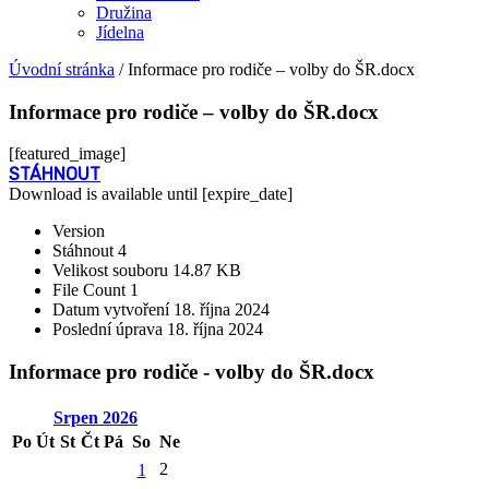
Družina
Jídelna
Úvodní stránka
/
Informace pro rodiče – volby do ŠR.docx
Informace pro rodiče – volby do ŠR.docx
[featured_image]
STÁHNOUT
Download is available until [expire_date]
Version
Stáhnout
4
Velikost souboru
14.87 KB
File Count
1
Datum vytvoření
18. října 2024
Poslední úprava
18. října 2024
Informace pro rodiče - volby do ŠR.docx
Srpen
2026
Po
Út
St
Čt
Pá
So
Ne
2
1