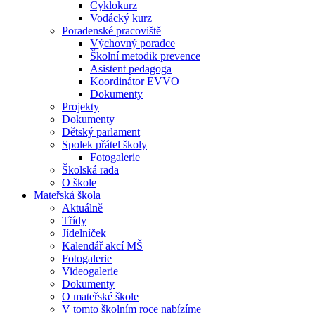
Cyklokurz
Vodácký kurz
Poradenské pracoviště
Výchovný poradce
Školní metodik prevence
Asistent pedagoga
Koordinátor EVVO
Dokumenty
Projekty
Dokumenty
Dětský parlament
Spolek přátel školy
Fotogalerie
Školská rada
O škole
Mateřská škola
Aktuálně
Třídy
Jídelníček
Kalendář akcí MŠ
Fotogalerie
Videogalerie
Dokumenty
O mateřské škole
V tomto školním roce nabízíme