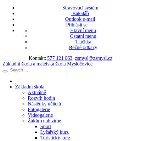
Stravovací systém
Bakaláři
Outlook e-mail
Přihlásit se
Hlavní menu
Ostatní menu
Tlačítka
Běžné odkazy
Kontakt:
577 121 063
,
zsmysl@zsmysl.cz
Základní škola a mateřská škola Mysločovice
Základní škola
Aktuálně
Rozvrh hodin
Nástěnky učitelů
Fotogalerie
Videogalerie
Žákům nabízíme
Sport
Lyžařský kurz
Turistický kurz