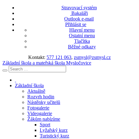
Stravovací systém
Bakaláři
Outlook e-mail
Přihlásit se
Hlavní menu
Ostatní menu
Tlačítka
Běžné odkazy
Kontakt:
577 121 063
,
zsmysl@zsmysl.cz
Základní škola a mateřská škola Mysločovice
Základní škola
Aktuálně
Rozvrh hodin
Nástěnky učitelů
Fotogalerie
Videogalerie
Žákům nabízíme
Sport
Lyžařský kurz
Turistický kurz