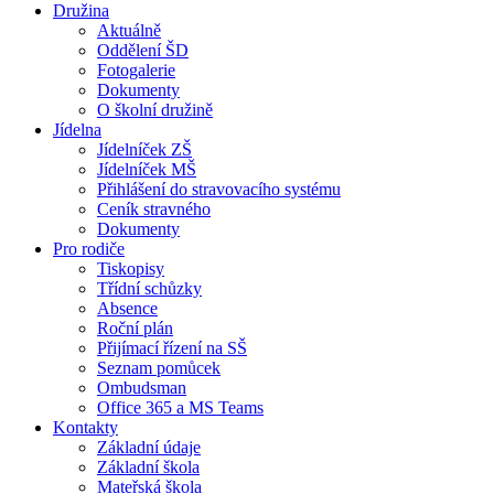
Družina
Aktuálně
Oddělení ŠD
Fotogalerie
Dokumenty
O školní družině
Jídelna
Jídelníček ZŠ
Jídelníček MŠ
Přihlášení do stravovacího systému
Ceník stravného
Dokumenty
Pro rodiče
Tiskopisy
Třídní schůzky
Absence
Roční plán
Přijímací řízení na SŠ
Seznam pomůcek
Ombudsman
Office 365 a MS Teams
Kontakty
Základní údaje
Základní škola
Mateřská škola