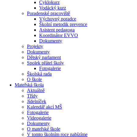
Cyklokurz
Vodácký kurz
Poradenské pracoviště
Výchovný poradce
Školní metodik prevence
Asistent pedagoga
Koordinátor EVVO
Dokumenty
Projekty
Dokumenty
Dětský parlament
Spolek přátel školy
Fotogalerie
Školská rada
O škole
Mateřská škola
Aktuálně
Třídy
Jídelníček
Kalendář akcí MŠ
Fotogalerie
Videogalerie
Dokumenty
O mateřské škole
V tomto školním roce nabízíme