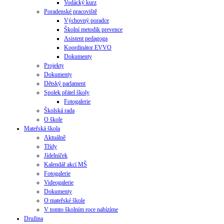
Vodácký kurz
Poradenské pracoviště
Výchovný poradce
Školní metodik prevence
Asistent pedagoga
Koordinátor EVVO
Dokumenty
Projekty
Dokumenty
Dětský parlament
Spolek přátel školy
Fotogalerie
Školská rada
O škole
Mateřská škola
Aktuálně
Třídy
Jídelníček
Kalendář akcí MŠ
Fotogalerie
Videogalerie
Dokumenty
O mateřské škole
V tomto školním roce nabízíme
Družina