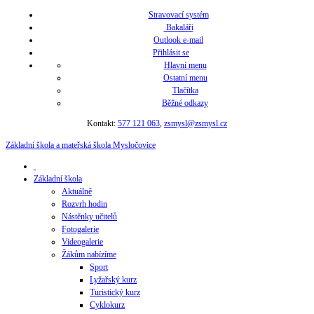
Stravovací systém
Bakaláři
Outlook e-mail
Přihlásit se
Hlavní menu
Ostatní menu
Tlačítka
Běžné odkazy
Kontakt:
577 121 063
,
zsmysl@zsmysl.cz
Základní škola a mateřská škola Mysločovice
Základní škola
Aktuálně
Rozvrh hodin
Nástěnky učitelů
Fotogalerie
Videogalerie
Žákům nabízíme
Sport
Lyžařský kurz
Turistický kurz
Cyklokurz