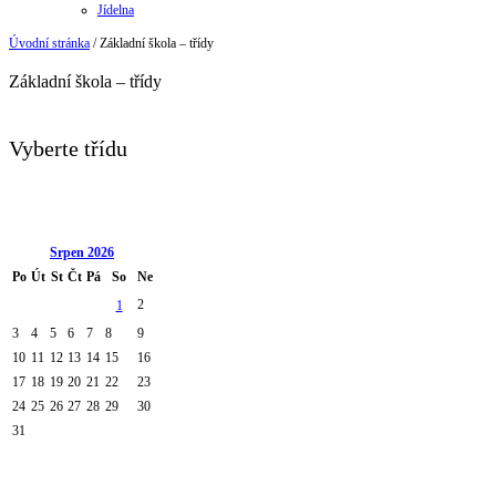
Jídelna
Úvodní stránka
/
Základní škola – třídy
Základní škola – třídy
Vyberte třídu
Srpen
2026
Po
Út
St
Čt
Pá
So
Ne
2
1
3
4
5
6
7
8
9
10
11
12
13
14
15
16
17
18
19
20
21
22
23
24
25
26
27
28
29
30
31