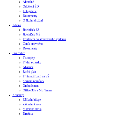
Aktuálně
Oddělení ŠD
Fotogalerie
Dokumenty
O školní družině
Jídelna
Jídelníček ZŠ
Jídelníček MŠ
Přihlášení do stravovacího systému
Ceník stravného
Dokumenty
Pro rodiče
Tiskopisy
Třídní schůzky
Absence
Roční plán
Přijímací řízení na SŠ
Seznam pomůcek
Ombudsman
Office 365 a MS Teams
Kontakty
Základní údaje
Základní škola
Mateřská škola
Družina