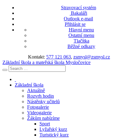
Stravovací systém
Bakaláři
Outlook e-mail
Přihlásit se
Hlavní menu
Ostatní menu
Tlačítka
Běžné odkazy
Kontakt:
577 121 063
,
zsmysl@zsmysl.cz
Základní škola a mateřská škola Mysločovice
Základní škola
Aktuálně
Rozvrh hodin
Nástěnky učitelů
Fotogalerie
Videogalerie
Žákům nabízíme
Sport
Lyžařský kurz
Turistický kurz