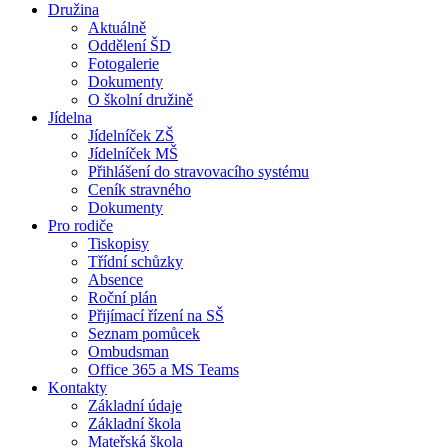
Družina
Aktuálně
Oddělení ŠD
Fotogalerie
Dokumenty
O školní družině
Jídelna
Jídelníček ZŠ
Jídelníček MŠ
Přihlášení do stravovacího systému
Ceník stravného
Dokumenty
Pro rodiče
Tiskopisy
Třídní schůzky
Absence
Roční plán
Přijímací řízení na SŠ
Seznam pomůcek
Ombudsman
Office 365 a MS Teams
Kontakty
Základní údaje
Základní škola
Mateřská škola