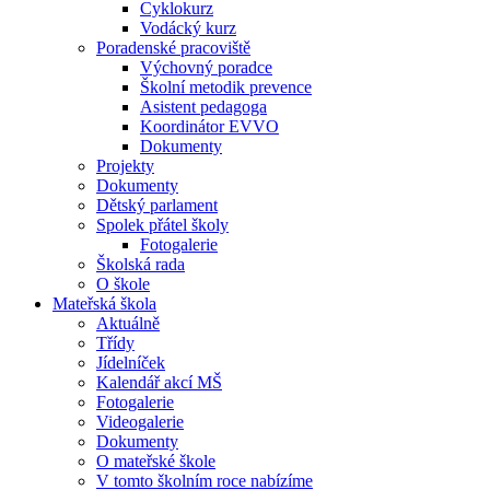
Cyklokurz
Vodácký kurz
Poradenské pracoviště
Výchovný poradce
Školní metodik prevence
Asistent pedagoga
Koordinátor EVVO
Dokumenty
Projekty
Dokumenty
Dětský parlament
Spolek přátel školy
Fotogalerie
Školská rada
O škole
Mateřská škola
Aktuálně
Třídy
Jídelníček
Kalendář akcí MŠ
Fotogalerie
Videogalerie
Dokumenty
O mateřské škole
V tomto školním roce nabízíme