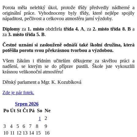
Porota měla nelehký úkol, protože třídy předvedly nádherné a
originální práce. Vyhodnoceny byly třídy, které nejlépe spojily
nápaditost, pečlivost a celkovou atmosféru jarní výzdoby.
Diplomy
za
1. místo
obdržela
třída 4. A
, za
2. místo třída 8. B
a
za
3. místo třída 5. B
.
Čestné uznání si zaslouženě odnáší také školní družina, která
potěšila porotu svou překrásnou tvorbou a výzdobou.
Všem žákům i třídním učitelům děkujeme za skvělou práci a
nadšení, se kterým se do příprav pustili. Škole jste vykouzlili
krásnou velikonoční atmosféru!
Dětský parlament a Mgr. K. Kozubíková
Zde je pár fotek.
Srpen
2026
Po
Út
St
Čt
Pá
So
Ne
2
1
3
4
5
6
7
8
9
10
11
12
13
14
15
16