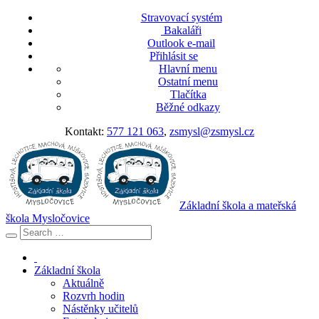
Stravovací systém
Bakaláři
Outlook e-mail
Přihlásit se
Hlavní menu
Ostatní menu
Tlačítka
Běžné odkazy
Kontakt:
577 121 063
,
zsmysl@zsmysl.cz
Základní škola a mateřská
škola Mysločovice
Základní škola
Aktuálně
Rozvrh hodin
Nástěnky učitelů