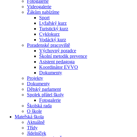
Fotogalerie
Videogalerie
Žákům nabízíme
Sport
Lyžařský kurz
Turistický kurz
Cyklokurz
Vodácký kurz
Poradenské pracoviště
Výchovný poradce
Školní metodik prevence
Asistent pedagoga
Koordinátor EVVO
Dokumenty
Projekty
Dokumenty
Dětský parlament
Spolek přátel školy
Fotogalerie
Školská rada
O škole
Mateřská škola
Aktuálně
Třídy
Jídelníček