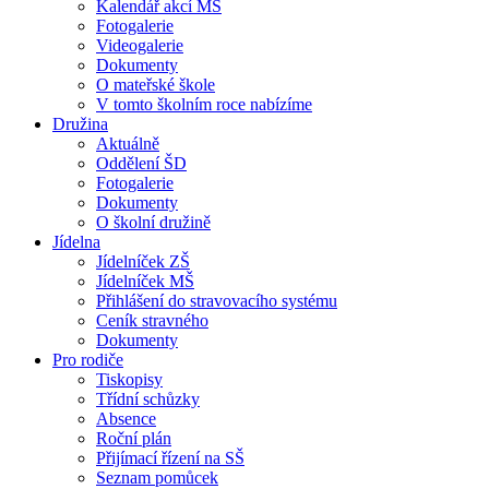
Kalendář akcí MŠ
Fotogalerie
Videogalerie
Dokumenty
O mateřské škole
V tomto školním roce nabízíme
Družina
Aktuálně
Oddělení ŠD
Fotogalerie
Dokumenty
O školní družině
Jídelna
Jídelníček ZŠ
Jídelníček MŠ
Přihlášení do stravovacího systému
Ceník stravného
Dokumenty
Pro rodiče
Tiskopisy
Třídní schůzky
Absence
Roční plán
Přijímací řízení na SŠ
Seznam pomůcek