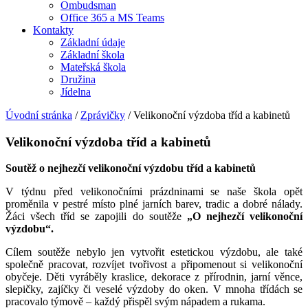
Ombudsman
Office 365 a MS Teams
Kontakty
Základní údaje
Základní škola
Mateřská škola
Družina
Jídelna
Úvodní stránka
/
Zprávičky
/
Velikonoční výzdoba tříd a kabinetů
Velikonoční výzdoba tříd a kabinetů
Soutěž o nejhezčí velikonoční výzdobu tříd a kabinetů
V týdnu před velikonočními prázdninami se naše škola opět
proměnila v pestré místo plné jarních barev, tradic a dobré nálady.
Žáci všech tříd se zapojili do soutěže
„O nejhezčí velikonoční
výzdobu“.
Cílem soutěže nebylo jen vytvořit estetickou výzdobu, ale také
společně pracovat, rozvíjet tvořivost a připomenout si velikonoční
obyčeje. Děti vyráběly kraslice, dekorace z přírodnin, jarní věnce,
slepičky, zajíčky či veselé výzdoby do oken. V mnoha třídách se
pracovalo týmově – každý přispěl svým nápadem a rukama.