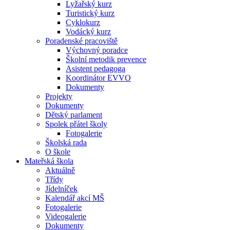
Lyžařský kurz
Turistický kurz
Cyklokurz
Vodácký kurz
Poradenské pracoviště
Výchovný poradce
Školní metodik prevence
Asistent pedagoga
Koordinátor EVVO
Dokumenty
Projekty
Dokumenty
Dětský parlament
Spolek přátel školy
Fotogalerie
Školská rada
O škole
Mateřská škola
Aktuálně
Třídy
Jídelníček
Kalendář akcí MŠ
Fotogalerie
Videogalerie
Dokumenty