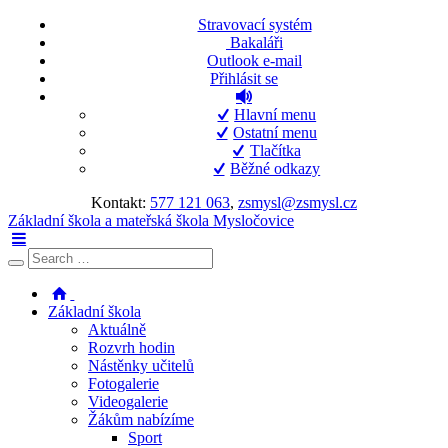
Stravovací systém
Bakaláři
Outlook e-mail
Přihlásit se
Hlavní menu
Ostatní menu
Tlačítka
Běžné odkazy
Kontakt:
577 121 063
,
zsmysl@zsmysl.cz
Základní škola a mateřská škola Mysločovice
Základní škola
Aktuálně
Rozvrh hodin
Nástěnky učitelů
Fotogalerie
Videogalerie
Žákům nabízíme
Sport