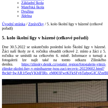
Základní škola
Mateřská škola
Družina
Jídelna
Úvodní stránka
/
Zprávičky
/
5. kolo školní ligy v házené (celkové
pořadí)
5. kolo školní ligy v házené (celkové pořadí)
Dne 30.5.2022 se uskutečnilo poslední kolo Školní ligy v házené.
Žáci naší školy ze 4. ročníku obsadili celkové 2. místo a žáci z 5.
ročníku se umístili na celkovém 6. místě. Informace o turnaji a
fotogalerii lze najít také na tomto odkazu Zlínského
deníku.
https://zlinsky.denik.cz/ostatni_region/fotogalerie-vitezi-
zlinske-skolni-ligy-v-minihazene-jsou-zaci-tecovic-20220602.html?
fbclid=IwAR1f5eqVKbIFIRs_eM003FwrKFkSFvbTafpoGICJZnrB