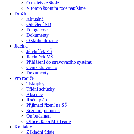
O mateřské škole
V tomto školním roce nabízíme
Družina
Aktuálně
Oddělení ŠD
Fotogalerie
Dokumenty
O školní družině
Jídelna
Jídelníček ZŠ
Jídelníček MŠ
Přihlášení do stravovacího systému
Ceník stravného
Dokumenty
Pro rodiče
Tiskopisy
Třídní schůzky
Absence
Roční plán
Přijímací řízení na SŠ
Seznam pomůcek
Ombudsman
Office 365 a MS Teams
Kontakty
Základní údaje