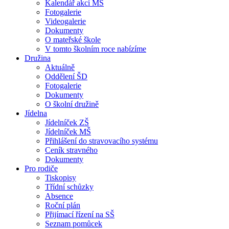
Kalendář akcí MŠ
Fotogalerie
Videogalerie
Dokumenty
O mateřské škole
V tomto školním roce nabízíme
Družina
Aktuálně
Oddělení ŠD
Fotogalerie
Dokumenty
O školní družině
Jídelna
Jídelníček ZŠ
Jídelníček MŠ
Přihlášení do stravovacího systému
Ceník stravného
Dokumenty
Pro rodiče
Tiskopisy
Třídní schůzky
Absence
Roční plán
Přijímací řízení na SŠ
Seznam pomůcek