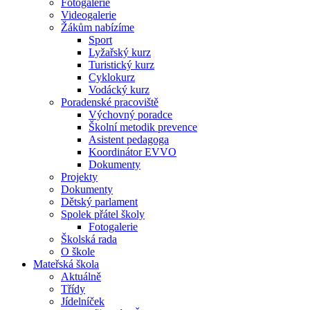
Fotogalerie
Videogalerie
Žákům nabízíme
Sport
Lyžařský kurz
Turistický kurz
Cyklokurz
Vodácký kurz
Poradenské pracoviště
Výchovný poradce
Školní metodik prevence
Asistent pedagoga
Koordinátor EVVO
Dokumenty
Projekty
Dokumenty
Dětský parlament
Spolek přátel školy
Fotogalerie
Školská rada
O škole
Mateřská škola
Aktuálně
Třídy
Jídelníček