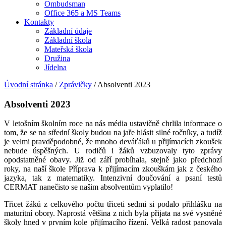
Ombudsman
Office 365 a MS Teams
Kontakty
Základní údaje
Základní škola
Mateřská škola
Družina
Jídelna
Úvodní stránka
/
Zprávičky
/
Absolventi 2023
Absolventi 2023
V letošním školním roce na nás média ustavičně chrlila informace o
tom, že se na střední školy budou na jaře hlásit silné ročníky, a tudíž
je velmi pravděpodobné, že mnoho deváťáků u přijímacích zkoušek
nebude úspěšných. U rodičů i žáků vzbuzovaly tyto zprávy
opodstatněné obavy. Již od září probíhala, stejně jako předchozí
roky, na naší škole Příprava k přijímacím zkouškám jak z českého
jazyka, tak z matematiky. Intenzivní doučování a psaní testů
CERMAT nanečisto se našim absolventům vyplatilo!
Třicet žáků z celkového počtu třiceti sedmi si podalo přihlášku na
maturitní obory. Naprostá většina z nich byla přijata na své vysněné
školy hned v prvním kole přijímacího řízení. Velká radost panovala