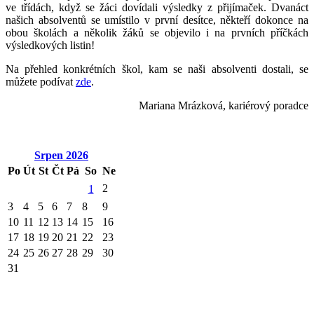
ve třídách, když se žáci dovídali výsledky z přijímaček. Dvanáct
našich absolventů se umístilo v první desítce, někteří dokonce na
obou školách a několik žáků se objevilo i na prvních příčkách
výsledkových listin!
Na přehled konkrétních škol, kam se naši absolventi dostali, se
můžete podívat
zde
.
Mariana Mrázková, kariérový poradce
Srpen
2026
Po
Út
St
Čt
Pá
So
Ne
2
1
3
4
5
6
7
8
9
10
11
12
13
14
15
16
17
18
19
20
21
22
23
24
25
26
27
28
29
30
31