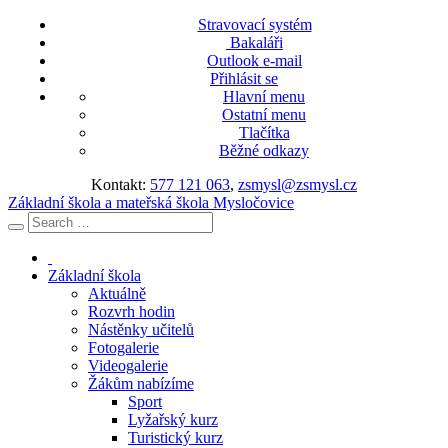
Stravovací systém
Bakaláři
Outlook e-mail
Přihlásit se
Hlavní menu
Ostatní menu
Tlačítka
Běžné odkazy
Kontakt:
577 121 063
,
zsmysl@zsmysl.cz
Základní škola a mateřská škola Mysločovice
Základní škola
Aktuálně
Rozvrh hodin
Nástěnky učitelů
Fotogalerie
Videogalerie
Žákům nabízíme
Sport
Lyžařský kurz
Turistický kurz