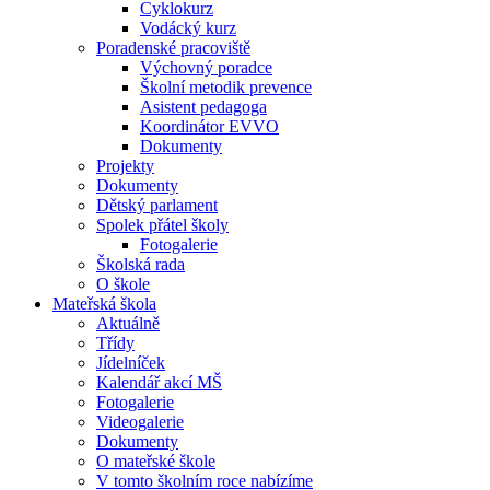
Cyklokurz
Vodácký kurz
Poradenské pracoviště
Výchovný poradce
Školní metodik prevence
Asistent pedagoga
Koordinátor EVVO
Dokumenty
Projekty
Dokumenty
Dětský parlament
Spolek přátel školy
Fotogalerie
Školská rada
O škole
Mateřská škola
Aktuálně
Třídy
Jídelníček
Kalendář akcí MŠ
Fotogalerie
Videogalerie
Dokumenty
O mateřské škole
V tomto školním roce nabízíme