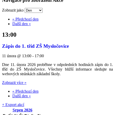
Navigace pro zobrazení Akce
Zobrazit jako
«
Předchozí den
Další den
»
13:00
Zápis do 1. tříd ZŠ Mysločovice
11 února @ 13:00
-
17:00
Dne 11. února 2026 proběhne v odpoledních hodinách zápis do 1.
tříd do ZŠ Mysločovice. Všechny bližší informace sledujte na
webových stránkách základní školy.
Zobrazit více »
«
Předchozí den
Další den
»
+ Export akcí
Srpen
2026