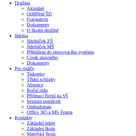
Družina
Aktuálně
Oddělení ŠD
Fotogalerie
Dokumenty
O školní družině
Jídelna
Jídelníček ZŠ
Jídelníček MŠ
Přihlášení do stravovacího systému
Ceník stravného
Dokumenty
Pro rodiče
Tiskopisy
Třídní schůzky
Absence
Roční plán
Přijímací řízení na SŠ
Seznam pomůcek
Ombudsman
Office 365 a MS Teams
Kontakty
Základní údaje
Základní škola
Mateřská škola