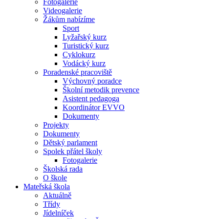
Fotogalerie
Videogalerie
Žákům nabízíme
Sport
Lyžařský kurz
Turistický kurz
Cyklokurz
Vodácký kurz
Poradenské pracoviště
Výchovný poradce
Školní metodik prevence
Asistent pedagoga
Koordinátor EVVO
Dokumenty
Projekty
Dokumenty
Dětský parlament
Spolek přátel školy
Fotogalerie
Školská rada
O škole
Mateřská škola
Aktuálně
Třídy
Jídelníček