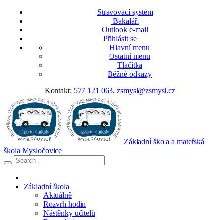
Stravovací systém
Bakaláři
Outlook e-mail
Přihlásit se
Hlavní menu
Ostatní menu
Tlačítka
Běžné odkazy
Kontakt:
577 121 063
,
zsmysl@zsmysl.cz
Základní škola a mateřská
škola Mysločovice
Základní škola
Aktuálně
Rozvrh hodin
Nástěnky učitelů