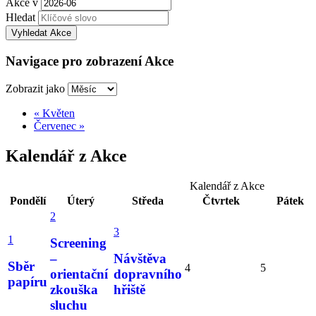
Akce v
Hledat
Navigace pro zobrazení Akce
Zobrazit jako
«
Květen
Červenec
»
Kalendář z Akce
Kalendář z Akce
Pondělí
Úterý
Středa
Čtvrtek
Pátek
2
3
1
Screening
–
Návštěva
Sběr
4
5
orientační
dopravního
papíru
zkouška
hřiště
sluchu