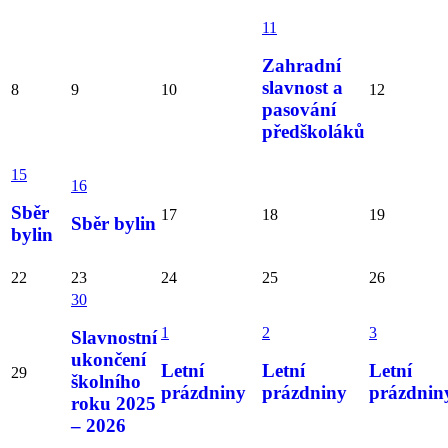
11
Zahradní
slavnost a
8
9
10
12
pasování
předškoláků
15
16
Sběr
17
18
19
Sběr bylin
bylin
22
23
24
25
26
30
1
2
3
Slavnostní
ukončení
Letní
Letní
Letní
29
školního
prázdniny
prázdniny
prázdnin
roku 2025
– 2026