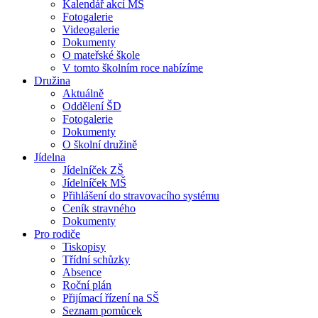
Kalendář akcí MŠ
Fotogalerie
Videogalerie
Dokumenty
O mateřské škole
V tomto školním roce nabízíme
Družina
Aktuálně
Oddělení ŠD
Fotogalerie
Dokumenty
O školní družině
Jídelna
Jídelníček ZŠ
Jídelníček MŠ
Přihlášení do stravovacího systému
Ceník stravného
Dokumenty
Pro rodiče
Tiskopisy
Třídní schůzky
Absence
Roční plán
Přijímací řízení na SŠ
Seznam pomůcek