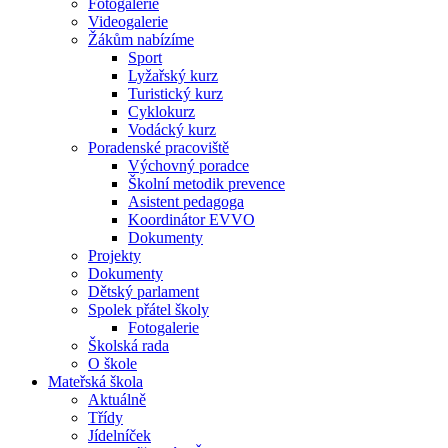
Fotogalerie
Videogalerie
Žákům nabízíme
Sport
Lyžařský kurz
Turistický kurz
Cyklokurz
Vodácký kurz
Poradenské pracoviště
Výchovný poradce
Školní metodik prevence
Asistent pedagoga
Koordinátor EVVO
Dokumenty
Projekty
Dokumenty
Dětský parlament
Spolek přátel školy
Fotogalerie
Školská rada
O škole
Mateřská škola
Aktuálně
Třídy
Jídelníček