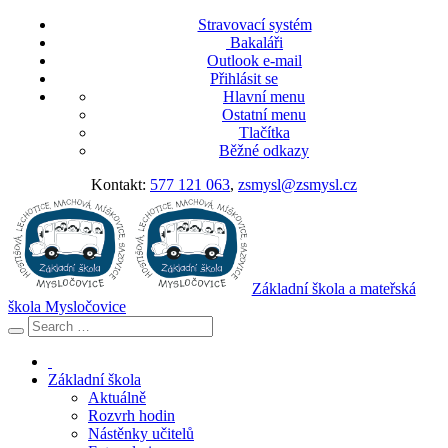
Stravovací systém
Bakaláři
Outlook e-mail
Přihlásit se
Hlavní menu
Ostatní menu
Tlačítka
Běžné odkazy
Kontakt:
577 121 063
,
zsmysl@zsmysl.cz
Základní škola a mateřská
škola Mysločovice
Základní škola
Aktuálně
Rozvrh hodin
Nástěnky učitelů