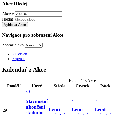
Akce Hledej
Akce v
Hledat
Navigace pro zobrazení Akce
Zobrazit jako
«
Červen
Srpen
»
Kalendář z Akce
Kalendář z Akce
Pondělí
Úterý
Středa
Čtvrtek
Pátek
30
1
2
3
Slavnostní
ukončení
Letní
Letní
Letní
29
školního