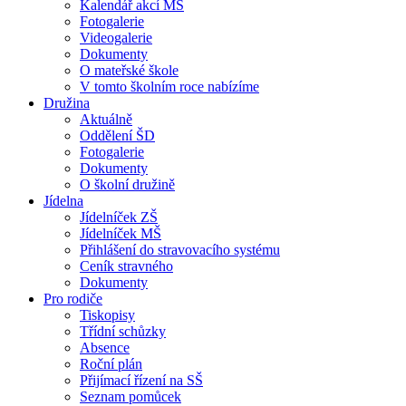
Kalendář akcí MŠ
Fotogalerie
Videogalerie
Dokumenty
O mateřské škole
V tomto školním roce nabízíme
Družina
Aktuálně
Oddělení ŠD
Fotogalerie
Dokumenty
O školní družině
Jídelna
Jídelníček ZŠ
Jídelníček MŠ
Přihlášení do stravovacího systému
Ceník stravného
Dokumenty
Pro rodiče
Tiskopisy
Třídní schůzky
Absence
Roční plán
Přijímací řízení na SŠ
Seznam pomůcek