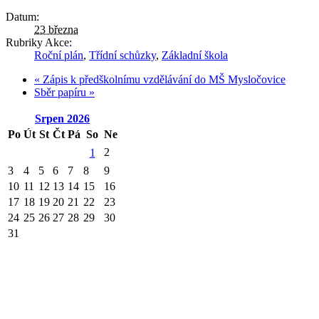
Datum:
23 března
Rubriky Akce:
Roční plán
,
Třídní schůzky
,
Základní škola
«
Zápis k předškolnímu vzdělávání do MŠ Mysločovice
Sběr papíru
»
Srpen
2026
Po
Út
St
Čt
Pá
So
Ne
2
1
3
4
5
6
7
8
9
10
11
12
13
14
15
16
17
18
19
20
21
22
23
24
25
26
27
28
29
30
31