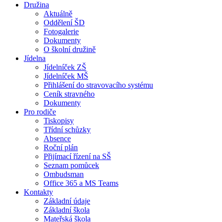
Družina
Aktuálně
Oddělení ŠD
Fotogalerie
Dokumenty
O školní družině
Jídelna
Jídelníček ZŠ
Jídelníček MŠ
Přihlášení do stravovacího systému
Ceník stravného
Dokumenty
Pro rodiče
Tiskopisy
Třídní schůzky
Absence
Roční plán
Přijímací řízení na SŠ
Seznam pomůcek
Ombudsman
Office 365 a MS Teams
Kontakty
Základní údaje
Základní škola
Mateřská škola