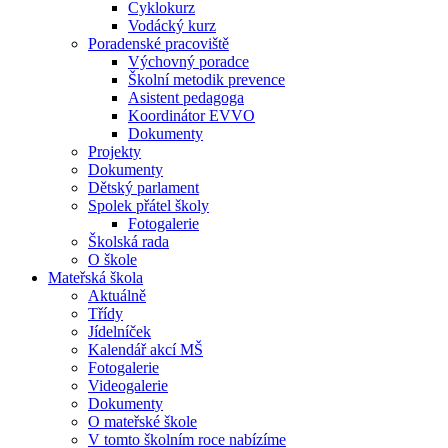
Cyklokurz
Vodácký kurz
Poradenské pracoviště
Výchovný poradce
Školní metodik prevence
Asistent pedagoga
Koordinátor EVVO
Dokumenty
Projekty
Dokumenty
Dětský parlament
Spolek přátel školy
Fotogalerie
Školská rada
O škole
Mateřská škola
Aktuálně
Třídy
Jídelníček
Kalendář akcí MŠ
Fotogalerie
Videogalerie
Dokumenty
O mateřské škole
V tomto školním roce nabízíme