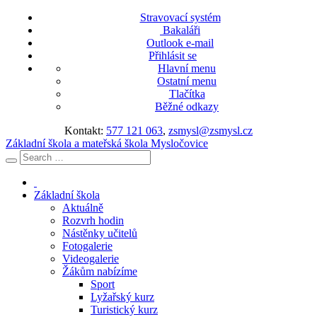
Stravovací systém
Bakaláři
Outlook e-mail
Přihlásit se
Hlavní menu
Ostatní menu
Tlačítka
Běžné odkazy
Kontakt:
577 121 063
,
zsmysl@zsmysl.cz
Základní škola a mateřská škola Mysločovice
Základní škola
Aktuálně
Rozvrh hodin
Nástěnky učitelů
Fotogalerie
Videogalerie
Žákům nabízíme
Sport
Lyžařský kurz
Turistický kurz