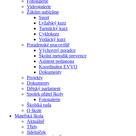
Fotogalerie
Videogalerie
Žákům nabízíme
Sport
Lyžařský kurz
Turistický kurz
Cyklokurz
Vodácký kurz
Poradenské pracoviště
Výchovný poradce
Školní metodik prevence
Asistent pedagoga
Koordinátor EVVO
Dokumenty
Projekty
Dokumenty
Dětský parlament
Spolek přátel školy
Fotogalerie
Školská rada
O škole
Mateřská škola
Aktuálně
Třídy
Jídelníček