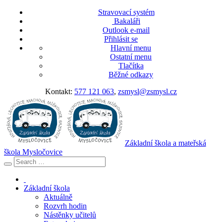
Stravovací systém
Bakaláři
Outlook e-mail
Přihlásit se
Hlavní menu
Ostatní menu
Tlačítka
Běžné odkazy
Kontakt:
577 121 063
,
zsmysl@zsmysl.cz
Základní škola a mateřská
škola Mysločovice
Základní škola
Aktuálně
Rozvrh hodin
Nástěnky učitelů