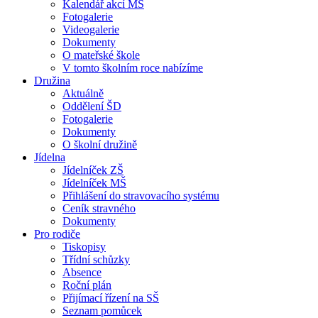
Kalendář akcí MŠ
Fotogalerie
Videogalerie
Dokumenty
O mateřské škole
V tomto školním roce nabízíme
Družina
Aktuálně
Oddělení ŠD
Fotogalerie
Dokumenty
O školní družině
Jídelna
Jídelníček ZŠ
Jídelníček MŠ
Přihlášení do stravovacího systému
Ceník stravného
Dokumenty
Pro rodiče
Tiskopisy
Třídní schůzky
Absence
Roční plán
Přijímací řízení na SŠ
Seznam pomůcek