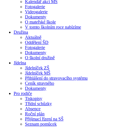
Kalendář akcí MŠ
Fotogalerie
Videogalerie
Dokumenty
O mateřské škole
V tomto školním roce nabízíme
Družina
Aktuálně
Oddělení ŠD
Fotogalerie
Dokumenty
O školní družině
Jídelna
Jídelníček ZŠ
Jídelníček MŠ
Přihlášení do stravovacího systému
Ceník stravného
Dokumenty
Pro rodiče
Tiskopisy
Třídní schůzky
Absence
Roční plán
Přijímací řízení na SŠ
Seznam pomůcek