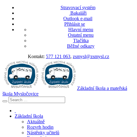
Stravovací systém
Bakaláři
Outlook e-mail
Přihlásit se
Hlavní menu
Ostatní menu
Tlačítka
Běžné odkazy
Kontakt:
577 121 063
,
zsmysl@zsmysl.cz
Základní škola a mateřská
škola Mysločovice
Základní škola
Aktuálně
Rozvrh hodin
Nástěnky učitelů