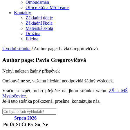
Ombudsman
Office 365 a MS Teams
Kontakty
Základní údaje
Základní škola
Mateřská škola
Družina
Jídelna
Úvodní stránka
/
Author page: Pavla Gregorovičová
Author page: Pavla Gregorovičová
Nebyl nalezen žádný příspěvek
Omlouváme se, vašemu hledání neodpovídá žádný výsledek.
Vraťte se zpět, nebo přejděte na jinou stránku webu
ZŠ a MŠ
Mysločovice
.
Je-li tato stránka poškozená, prosíme, kontaktujte nás.
Srpen
2026
Po
Út
St
Čt
Pá
So
Ne