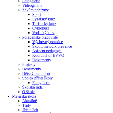
Fotogalerie
Videogalerie
Žákům nabízíme
Sport
Lyžařský kurz
Turistický kurz
Cyklokurz
Vodácký kurz
Poradenské pracoviště
Výchovný poradce
Školní metodik prevence
Asistent pedagoga
Koordinátor EVVO
Dokumenty
Projekty
Dokumenty
Dětský parlament
Spolek přátel školy
Fotogalerie
Školská rada
O škole
Mateřská škola
Aktuálně
Třídy
Jídelníček