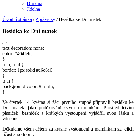
Družina
Jídelna
Úvodní stránka
/
Zprávičky
/
Besídka ke Dni matek
Besídka ke Dni matek
a {
text-decoration: none;
color: #464feb;
}
tr th, tr td {
border: 1px solid #e6e6e6;
}
tr th {
background-color: #f5f5f5;
}
Ve čtvrtek 14. května si žáci prvního stupně připravili besídku ke
Dni matek jako poděkování svým maminkám. Prostřednictvím
písniček, básniček a krátkých vystoupení vyjádřili svou lásku a
vděčnost.
Děkujeme všem dětem za krásné vystoupení a maminkám za jejich
účast a podporu.