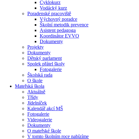
Cyklokurz
Vodácký kurz
Poradenské pracoviště
Výchovný poradce
Školní metodik prevence
Asistent pedagoga
Koordinátor EVVO
Dokumenty
Projekty
Dokumenty
Dětský parlament
Spolek přátel školy
Fotogalerie
Školská rada
O škole
Mateřská škola
Aktuálně
Třídy
Jídelníček
Kalendář akcí MŠ
Fotogalerie
Videogalerie
Dokumenty
O mateřské škole
V tomto školním roce nabízíme