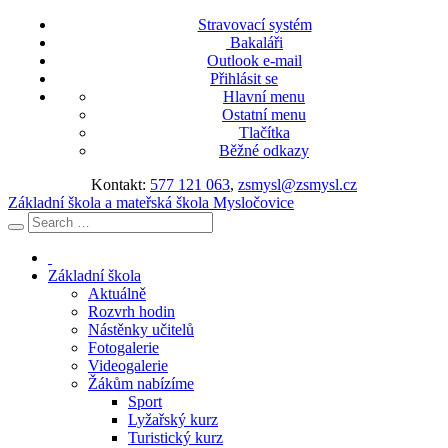
Stravovací systém
Bakaláři
Outlook e-mail
Přihlásit se
Hlavní menu
Ostatní menu
Tlačítka
Běžné odkazy
Kontakt:
577 121 063
,
zsmysl@zsmysl.cz
Základní škola a mateřská škola Mysločovice
Základní škola
Aktuálně
Rozvrh hodin
Nástěnky učitelů
Fotogalerie
Videogalerie
Žákům nabízíme
Sport
Lyžařský kurz
Turistický kurz