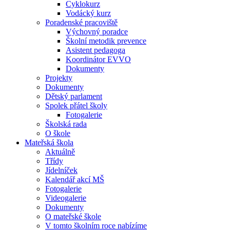
Cyklokurz
Vodácký kurz
Poradenské pracoviště
Výchovný poradce
Školní metodik prevence
Asistent pedagoga
Koordinátor EVVO
Dokumenty
Projekty
Dokumenty
Dětský parlament
Spolek přátel školy
Fotogalerie
Školská rada
O škole
Mateřská škola
Aktuálně
Třídy
Jídelníček
Kalendář akcí MŠ
Fotogalerie
Videogalerie
Dokumenty
O mateřské škole
V tomto školním roce nabízíme