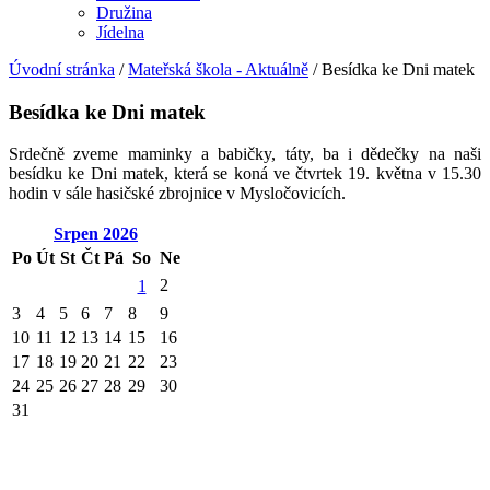
Družina
Jídelna
Úvodní stránka
/
Mateřská škola - Aktuálně
/
Besídka ke Dni matek
Besídka ke Dni matek
Srdečně zveme maminky a babičky, táty, ba i dědečky na naši
besídku ke Dni matek, která se koná ve čtvrtek 19. května v 15.30
hodin v sále hasičské zbrojnice v Mysločovicích.
Srpen
2026
Po
Út
St
Čt
Pá
So
Ne
2
1
3
4
5
6
7
8
9
10
11
12
13
14
15
16
17
18
19
20
21
22
23
24
25
26
27
28
29
30
31