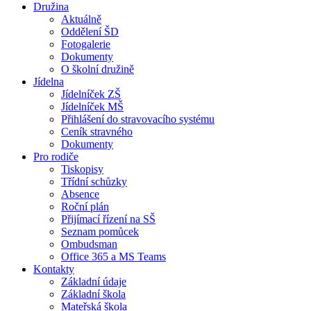
Družina
Aktuálně
Oddělení ŠD
Fotogalerie
Dokumenty
O školní družině
Jídelna
Jídelníček ZŠ
Jídelníček MŠ
Přihlášení do stravovacího systému
Ceník stravného
Dokumenty
Pro rodiče
Tiskopisy
Třídní schůzky
Absence
Roční plán
Přijímací řízení na SŠ
Seznam pomůcek
Ombudsman
Office 365 a MS Teams
Kontakty
Základní údaje
Základní škola
Mateřská škola