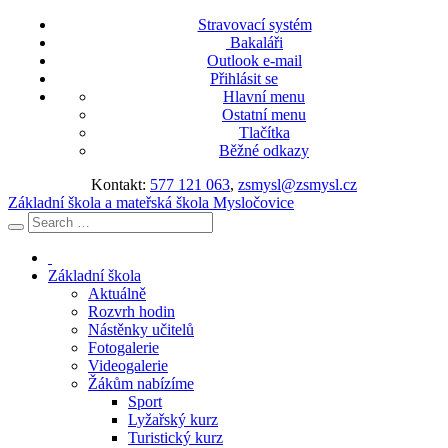
Stravovací systém
Bakaláři
Outlook e-mail
Přihlásit se
Hlavní menu
Ostatní menu
Tlačítka
Běžné odkazy
Kontakt:
577 121 063
,
zsmysl@zsmysl.cz
Základní škola a mateřská škola Mysločovice
Základní škola
Aktuálně
Rozvrh hodin
Nástěnky učitelů
Fotogalerie
Videogalerie
Žákům nabízíme
Sport
Lyžařský kurz
Turistický kurz