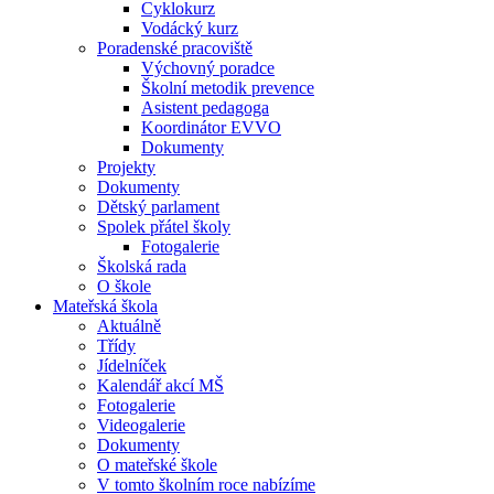
Cyklokurz
Vodácký kurz
Poradenské pracoviště
Výchovný poradce
Školní metodik prevence
Asistent pedagoga
Koordinátor EVVO
Dokumenty
Projekty
Dokumenty
Dětský parlament
Spolek přátel školy
Fotogalerie
Školská rada
O škole
Mateřská škola
Aktuálně
Třídy
Jídelníček
Kalendář akcí MŠ
Fotogalerie
Videogalerie
Dokumenty
O mateřské škole
V tomto školním roce nabízíme