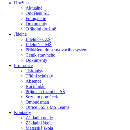
Družina
Aktuálně
Oddělení ŠD
Fotogalerie
Dokumenty
O školní družině
Jídelna
Jídelníček ZŠ
Jídelníček MŠ
Přihlášení do stravovacího systému
Ceník stravného
Dokumenty
Pro rodiče
Tiskopisy
Třídní schůzky
Absence
Roční plán
Přijímací řízení na SŠ
Seznam pomůcek
Ombudsman
Office 365 a MS Teams
Kontakty
Základní údaje
Základní škola
Mateřská škola