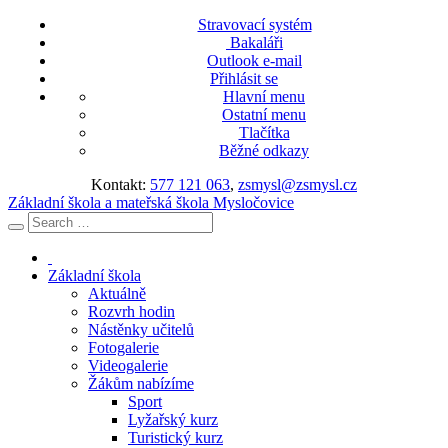
Stravovací systém
Bakaláři
Outlook e-mail
Přihlásit se
Hlavní menu
Ostatní menu
Tlačítka
Běžné odkazy
Kontakt:
577 121 063
,
zsmysl@zsmysl.cz
Základní škola a mateřská škola Mysločovice
Základní škola
Aktuálně
Rozvrh hodin
Nástěnky učitelů
Fotogalerie
Videogalerie
Žákům nabízíme
Sport
Lyžařský kurz
Turistický kurz