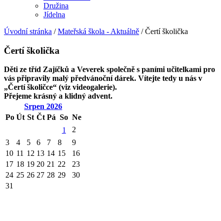
Družina
Jídelna
Úvodní stránka
/
Mateřská škola - Aktuálně
/
Čertí školička
Čertí školička
Děti ze tříd Zajíčků a Veverek společně s paními učitelkami pro
vás připravily malý předvánoční dárek.
Vítejte tedy u nás v
„Čertí školičce“ (viz videogalerie).
Přejeme krásný a klidný advent.
Srpen
2026
Po
Út
St
Čt
Pá
So
Ne
2
1
3
4
5
6
7
8
9
10
11
12
13
14
15
16
17
18
19
20
21
22
23
24
25
26
27
28
29
30
31