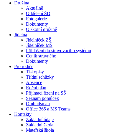
Družina
Aktuálně
Oddělení ŠD
Fotogalerie
Dokumenty
O školní družině
Jídelna
Jídelníček ZŠ
Jídelníček MŠ
Přihlášení do stravovacího systému
Ceník stravného
Dokumenty
Pro rodiče
Tiskopisy
Třídní schůzky
Absence
Roční plán
Přijímací řízení na SŠ
Seznam pomůcek
Ombudsman
Office 365 a MS Teams
Kontakty
Základní údaje
Základní škola
Mateřská škola