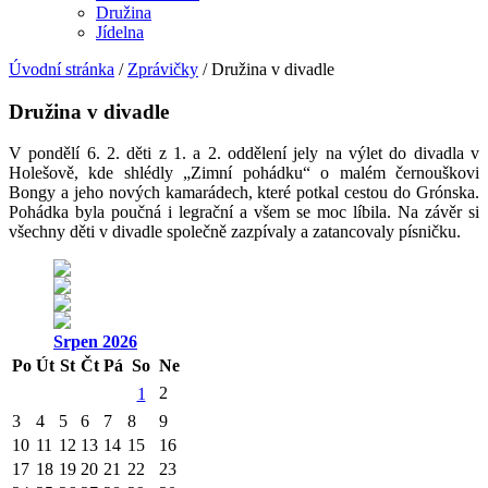
Družina
Jídelna
Úvodní stránka
/
Zprávičky
/
Družina v divadle
Družina v divadle
V pondělí 6. 2. děti z 1. a 2. oddělení jely na výlet do divadla v
Holešově, kde shlédly „Zimní pohádku“ o malém černouškovi
Bongy a jeho nových kamarádech, které potkal cestou do Grónska.
Pohádka byla poučná i legrační a všem se moc líbila. Na závěr si
všechny děti v divadle společně zazpívaly a zatancovaly písničku.
Srpen
2026
Po
Út
St
Čt
Pá
So
Ne
2
1
3
4
5
6
7
8
9
10
11
12
13
14
15
16
17
18
19
20
21
22
23