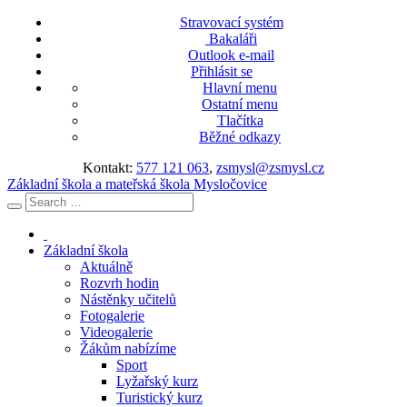
Stravovací systém
Bakaláři
Outlook e-mail
Přihlásit se
Hlavní menu
Ostatní menu
Tlačítka
Běžné odkazy
Kontakt:
577 121 063
,
zsmysl@zsmysl.cz
Základní škola a mateřská škola Mysločovice
Základní škola
Aktuálně
Rozvrh hodin
Nástěnky učitelů
Fotogalerie
Videogalerie
Žákům nabízíme
Sport
Lyžařský kurz
Turistický kurz