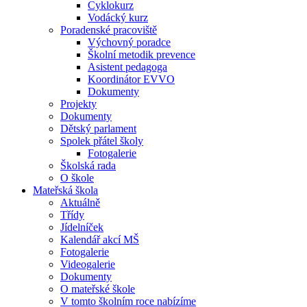
Cyklokurz
Vodácký kurz
Poradenské pracoviště
Výchovný poradce
Školní metodik prevence
Asistent pedagoga
Koordinátor EVVO
Dokumenty
Projekty
Dokumenty
Dětský parlament
Spolek přátel školy
Fotogalerie
Školská rada
O škole
Mateřská škola
Aktuálně
Třídy
Jídelníček
Kalendář akcí MŠ
Fotogalerie
Videogalerie
Dokumenty
O mateřské škole
V tomto školním roce nabízíme