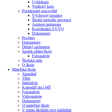
Cyklokurz
Vodácký kurz
Poradenské pracoviště
Výchovný poradce
Školní metodik prevence
Asistent pedagoga
Koordinátor EVVO
Dokumenty
Projekty
Dokumenty
Dětský parlament
Spolek přátel školy
Fotogalerie
Školská rada
O škole
Mateřská škola
Aktuálně
Třídy
Jídelníček
Kalendář akcí MŠ
Fotogalerie
Videogalerie
Dokumenty
O mateřské škole
V tomto školním roce nabízíme