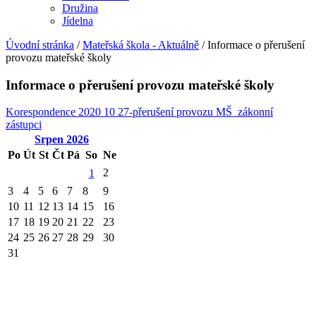
Družina
Jídelna
Úvodní stránka
/
Mateřská škola - Aktuálně
/
Informace o přerušení
provozu mateřské školy
Informace o přerušení provozu mateřské školy
Korespondence 2020 10 27-přerušení provozu MŠ_zákonní
zástupci
Srpen
2026
Po
Út
St
Čt
Pá
So
Ne
2
1
3
4
5
6
7
8
9
10
11
12
13
14
15
16
17
18
19
20
21
22
23
24
25
26
27
28
29
30
31