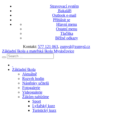
Stravovací systém
Bakaláři
Outlook e-mail
Přihlásit se
Hlavní menu
Ostatní menu
Tlačítka
Běžné odkazy
Kontakt:
577 121 063
,
zsmysl@zsmysl.cz
Základní škola a mateřská škola Mysločovice
Základní škola
Aktuálně
Rozvrh hodin
Nástěnky učitelů
Fotogalerie
Videogalerie
Žákům nabízíme
Sport
Lyžařský kurz
Turistický kurz