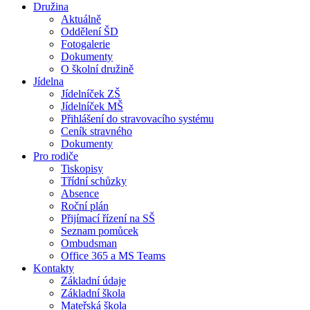
Družina
Aktuálně
Oddělení ŠD
Fotogalerie
Dokumenty
O školní družině
Jídelna
Jídelníček ZŠ
Jídelníček MŠ
Přihlášení do stravovacího systému
Ceník stravného
Dokumenty
Pro rodiče
Tiskopisy
Třídní schůzky
Absence
Roční plán
Přijímací řízení na SŠ
Seznam pomůcek
Ombudsman
Office 365 a MS Teams
Kontakty
Základní údaje
Základní škola
Mateřská škola