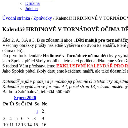
Družina
Jídelna
Úvodní stránka
/
Zprávičky
/
Kalendář HRDINOVÉ V TORNÁDO
Kalendář HRDINOVÉ V TORNÁDOVĚ OČIMA DĚ
Žáci 2. A, 3.A a 3. B se zúčastnili akce
„Děti malují pro tornáďáčk
Všechny obrázky prošly následně výběrem do dvou kalendářů, které j
očima dětí).
Do prvního kalendáře
Hrdinové v Tornádově očima dětí
byly vybrá
jako Spolek přátel školy mohli na této akci podílet a děkujeme všem ž
S radostí Vám představujeme
EXKLUSIVNÍ
KALENDÁŘ
PRO R
Jako Spolek přátel školy darujeme každému malíři, ale také účastnící 
Kalendář je již v prodeji a je možno jej písemně či telefonicky objedn
Kalendář je vydáván ve formátu A4, počet stran 13, v lesku, nástěnný
Barbora Zdráhalová, tel. 604 560 645
Srpen
2026
Po
Út
St
Čt
Pá
So
Ne
2
1
3
4
5
6
7
8
9
10
11
12
13
14
15
16