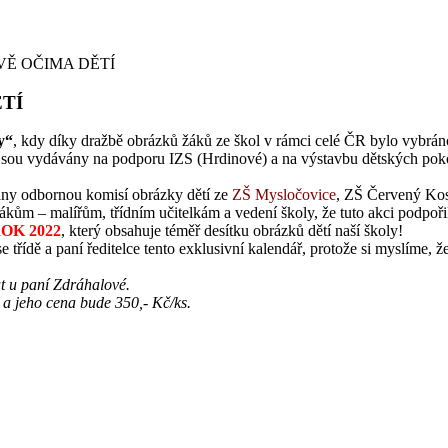
VĚ OČIMA DĚTÍ
TÍ
y“
, kdy díky dražbě obrázků žáků ze škol v rámci celé ČR bylo vybráno
sou vydávány na podporu IZS (Hrdinové) a na výstavbu dětských pokojí
ny odbornou komisí obrázky dětí ze
ZŠ Mysločovice
, ZŠ Červený Kos
ákům – malířům, třídním učitelkám a vedení školy, že tuto akci podpořil
OK 2022
, který obsahuje téměř desítku obrázků dětí naší školy!
se třídě a paní ředitelce tento exklusivní kalendář, protože si myslím
at u paní Zdráhalové.
 a jeho cena bude 350,- Kč/ks.