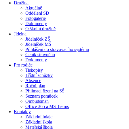
Družina
Aktuálně
Oddělení ŠD
Fotogalerie
Dokumenty
O školní družině
Jídelna
Jídelníček ZŠ
Jídelníček MŠ
Přihlášení do stravovacího systému
Ceník stravného
Dokumenty
Pro rodiče
Tiskopisy
Třídní schůzky
Absence
Roční plán
Přijímací řízení na SŠ
Seznam pomůcek
Ombudsman
Office 365 a MS Teams
Kontakty
Základní údaje
Základní škola
Mateřská škola