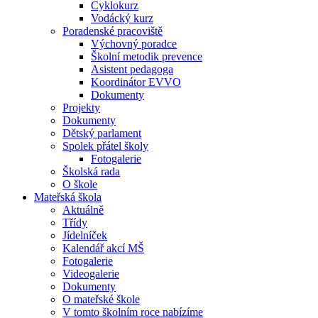
Cyklokurz
Vodácký kurz
Poradenské pracoviště
Výchovný poradce
Školní metodik prevence
Asistent pedagoga
Koordinátor EVVO
Dokumenty
Projekty
Dokumenty
Dětský parlament
Spolek přátel školy
Fotogalerie
Školská rada
O škole
Mateřská škola
Aktuálně
Třídy
Jídelníček
Kalendář akcí MŠ
Fotogalerie
Videogalerie
Dokumenty
O mateřské škole
V tomto školním roce nabízíme