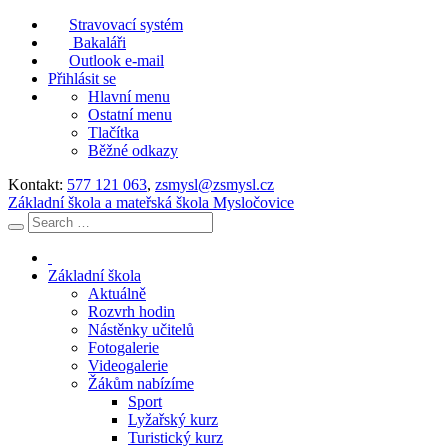
Stravovací systém
Bakaláři
Outlook e-mail
Přihlásit se
Hlavní menu
Ostatní menu
Tlačítka
Běžné odkazy
Kontakt:
577 121 063
,
zsmysl@zsmysl.cz
Základní škola a mateřská škola Mysločovice
Základní škola
Aktuálně
Rozvrh hodin
Nástěnky učitelů
Fotogalerie
Videogalerie
Žákům nabízíme
Sport
Lyžařský kurz
Turistický kurz