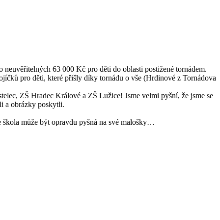
 neuvěřitelných 63 000 Kč pro děti do oblasti postižené tornádem.
čků pro děti, které přišly díky tornádu o vše (Hrdinové z Tornádova
telec, ZŠ Hradec Králové a ZŠ Lužice! Jsme velmi pyšní, že jsme se
i a obrázky poskytli.
e, že škola může být opravdu pyšná na své malošky…