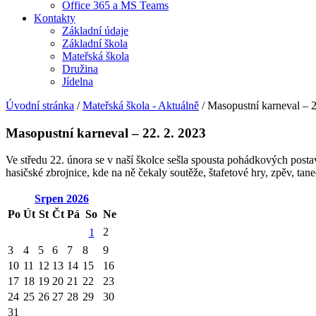
Office 365 a MS Teams
Kontakty
Základní údaje
Základní škola
Mateřská škola
Družina
Jídelna
Úvodní stránka
/
Mateřská škola - Aktuálně
/
Masopustní karneval – 2
Masopustní karneval – 22. 2. 2023
Ve středu 22. února se v naší školce sešla spousta pohádkových postav
hasičské zbrojnice, kde na ně čekaly soutěže, štafetové hry, zpěv, tan
Srpen
2026
Po
Út
St
Čt
Pá
So
Ne
2
1
3
4
5
6
7
8
9
10
11
12
13
14
15
16
17
18
19
20
21
22
23
24
25
26
27
28
29
30
31