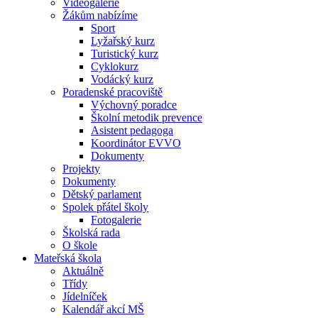
Videogalerie
Žákům nabízíme
Sport
Lyžařský kurz
Turistický kurz
Cyklokurz
Vodácký kurz
Poradenské pracoviště
Výchovný poradce
Školní metodik prevence
Asistent pedagoga
Koordinátor EVVO
Dokumenty
Projekty
Dokumenty
Dětský parlament
Spolek přátel školy
Fotogalerie
Školská rada
O škole
Mateřská škola
Aktuálně
Třídy
Jídelníček
Kalendář akcí MŠ