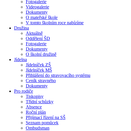
Fotogalerie
Videogalerie
Dokumenty
O mateřské škole
V tomto školním roce nabízíme
Družina
Aktuálně
Oddělení ŠD
Fotogalerie
Dokumenty
O školní družině
Jídelna
Jídelníček ZŠ
Jídelníček MŠ
Přihlášení do stravovacího systému
Ceník stravného
Dokumenty
Pro rodiče
Tiskopisy
Třídní schůzky
Absence
Roční plán
Přijímací řízení na SŠ
Seznam pomůcek
Ombudsman