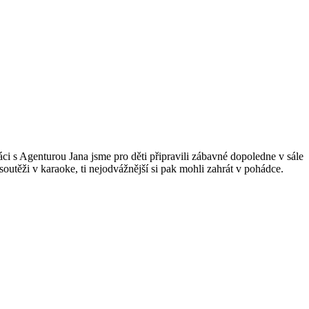
áci s Agenturou Jana jsme pro děti připravili zábavné dopoledne v sále
 soutěži v karaoke, ti nejodvážnější si pak mohli zahrát v pohádce.