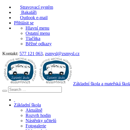
Stravovací systém
Bakaláři
Outlook e-mail
Přihlásit se
Hlavní menu
Ostatní menu
Tlačítka
Běžné odkazy
Kontakt:
577 121 063
,
zsmysl@zsmysl.cz
Základní škola a mateřská ško
Základní škola
Aktuálně
Rozvrh hodin
Nástěnky učitelů
Fotogalerie