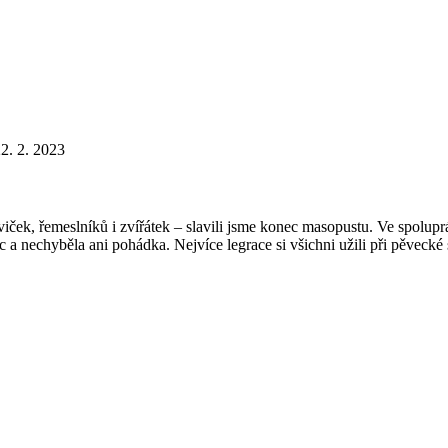
2. 2. 2023
iček, řemeslníků i zvířátek – slavili jsme konec masopustu. Ve spolupr
ec a nechyběla ani pohádka. Nejvíce legrace si všichni užili při pěvecké