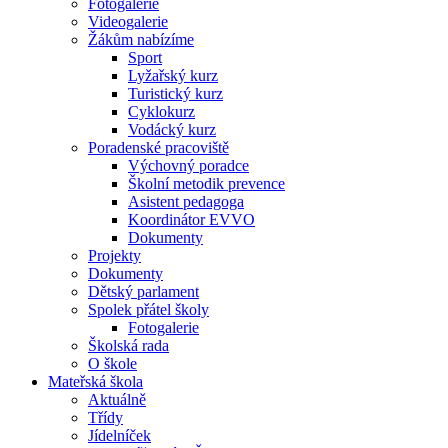
Fotogalerie
Videogalerie
Žákům nabízíme
Sport
Lyžařský kurz
Turistický kurz
Cyklokurz
Vodácký kurz
Poradenské pracoviště
Výchovný poradce
Školní metodik prevence
Asistent pedagoga
Koordinátor EVVO
Dokumenty
Projekty
Dokumenty
Dětský parlament
Spolek přátel školy
Fotogalerie
Školská rada
O škole
Mateřská škola
Aktuálně
Třídy
Jídelníček