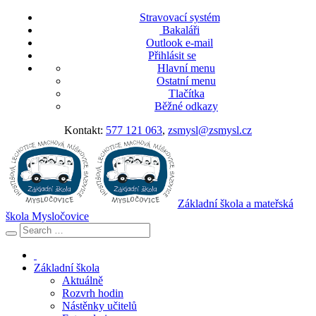
Stravovací systém
Bakaláři
Outlook e-mail
Přihlásit se
Hlavní menu
Ostatní menu
Tlačítka
Běžné odkazy
Kontakt:
577 121 063
,
zsmysl@zsmysl.cz
Základní škola a mateřská
škola Mysločovice
Základní škola
Aktuálně
Rozvrh hodin
Nástěnky učitelů