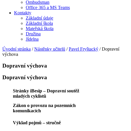
Ombudsman
Office 365 a MS Teams
Kontakty
Základní údaje
Základní škola
Mateřská škola
Družina
Jídelna
Úvodní stránka
/
Nástěnky učitelů
/
Pavel Fryštacký
/
Dopravní
výchova
Dopravní výchova
Dopravní výchova
Stránky iBesip – Dopravní soutěž
mladých cyklistů
Zákon o provozu na pozemních
komunikacích
Výklad pojmů – stručně