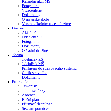
Kalendář akcí MŠ
Fotogalerie
Videogalerie
Dokumenty
O mateřské škole
V tomto školním roce nabízíme
Družina
Aktuálně
Oddělení ŠD
Fotogalerie
Dokumenty
O školní družině
Jídelna
Jídelníček ZŠ
Jídelníček MŠ
Přihlášení do stravovacího systému
Ceník stravného
Dokumenty
Pro rodiče
Tiskopisy
Třídní schůzky
Absence
Roční plán
Přijímací řízení na SŠ
Seznam pomůcek