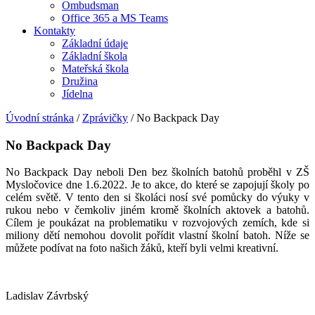
Ombudsman
Office 365 a MS Teams
Kontakty
Základní údaje
Základní škola
Mateřská škola
Družina
Jídelna
Úvodní stránka
/
Zprávičky
/
No Backpack Day
No Backpack Day
No Backpack Day neboli Den bez školních batohů proběhl v ZŠ
Mysločovice dne 1.6.2022. Je to akce, do které se zapojují školy po
celém světě. V tento den si školáci nosí své pomůcky do výuky v
rukou nebo v čemkoliv jiném kromě školních aktovek a batohů.
Cílem je poukázat na problematiku v rozvojových zemích, kde si
miliony dětí nemohou dovolit pořídit vlastní školní batoh. Níže se
můžete podívat na foto našich žáků, kteří byli velmi kreativní.
Ladislav Závrbský