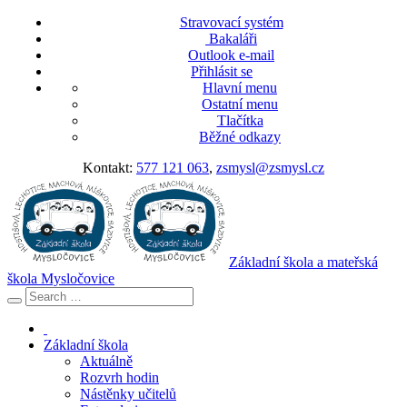
Stravovací systém
Bakaláři
Outlook e-mail
Přihlásit se
Hlavní menu
Ostatní menu
Tlačítka
Běžné odkazy
Kontakt:
577 121 063
,
zsmysl@zsmysl.cz
Základní škola a mateřská
škola Mysločovice
Základní škola
Aktuálně
Rozvrh hodin
Nástěnky učitelů