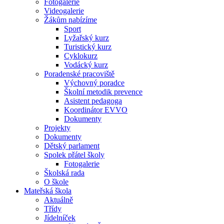
Fotogalerie
Videogalerie
Žákům nabízíme
Sport
Lyžařský kurz
Turistický kurz
Cyklokurz
Vodácký kurz
Poradenské pracoviště
Výchovný poradce
Školní metodik prevence
Asistent pedagoga
Koordinátor EVVO
Dokumenty
Projekty
Dokumenty
Dětský parlament
Spolek přátel školy
Fotogalerie
Školská rada
O škole
Mateřská škola
Aktuálně
Třídy
Jídelníček