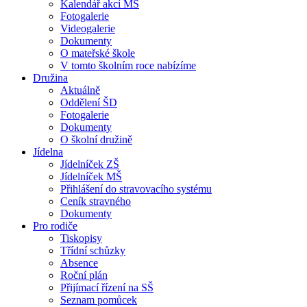
Kalendář akcí MŠ
Fotogalerie
Videogalerie
Dokumenty
O mateřské škole
V tomto školním roce nabízíme
Družina
Aktuálně
Oddělení ŠD
Fotogalerie
Dokumenty
O školní družině
Jídelna
Jídelníček ZŠ
Jídelníček MŠ
Přihlášení do stravovacího systému
Ceník stravného
Dokumenty
Pro rodiče
Tiskopisy
Třídní schůzky
Absence
Roční plán
Přijímací řízení na SŠ
Seznam pomůcek