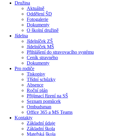
Družina
Aktuálně
Oddělení ŠD
Fotogalerie
Dokumenty
O školní družině
Jídelna
Jídelníček ZŠ
Jídelníček MŠ
Přihlášení do stravovacího systému
Ceník stravného
Dokumenty
Pro rodiče
Tiskopisy
Třídní schůzky
Absence
Roční plán
Přijímací řízení na SŠ
Seznam pomůcek
Ombudsman
Office 365 a MS Teams
Kontakty
Základní údaje
Základní škola
Mateřská škola