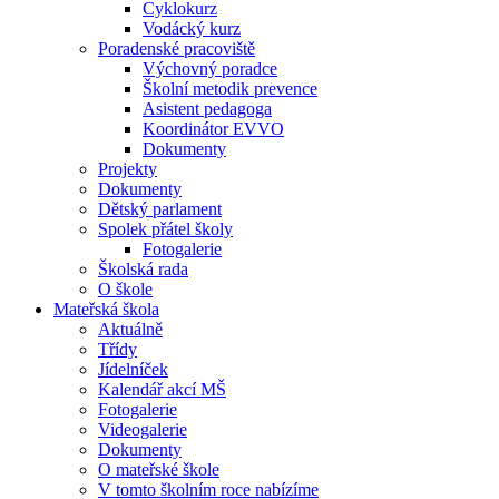
Cyklokurz
Vodácký kurz
Poradenské pracoviště
Výchovný poradce
Školní metodik prevence
Asistent pedagoga
Koordinátor EVVO
Dokumenty
Projekty
Dokumenty
Dětský parlament
Spolek přátel školy
Fotogalerie
Školská rada
O škole
Mateřská škola
Aktuálně
Třídy
Jídelníček
Kalendář akcí MŠ
Fotogalerie
Videogalerie
Dokumenty
O mateřské škole
V tomto školním roce nabízíme