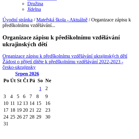
Družina
Jídelna
Úvodní stránka
/
Mateřská škola - Aktuálně
/
Organizace zápisu k
předškolnímu vzdělávání...
Organizace zápisu k předškolnímu vzdělávání
ukrajinských dětí
Organizace zápisu k předškolnímu vzdělávání ukrajinských dětí
Žádost o přijetí dítěte k předškolnímu vzdělávání 2022-2023 -
česko-ukrajinsky
Srpen
2026
Po
Út
St
Čt
Pá
So
Ne
2
1
3
4
5
6
7
8
9
10
11
12
13
14
15
16
17
18
19
20
21
22
23
24
25
26
27
28
29
30
31