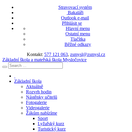
Stravovací systém
Bakaláři
Outlook e-mail
Přihlásit se
Hlavní menu
Ostatní menu
Tlačítka
Běžné odkazy
Kontakt:
577 121 063
,
zsmysl@zsmysl.cz
Základní škola a mateřská škola Mysločovice
Základní škola
Aktuálně
Rozvrh hodin
Nástěnky učitelů
Fotogalerie
Videogalerie
Žákům nabízíme
Sport
Lyžařský kurz
Turistický kurz