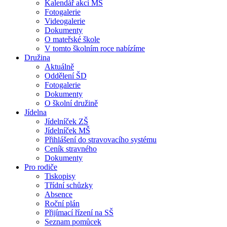
Kalendář akcí MŠ
Fotogalerie
Videogalerie
Dokumenty
O mateřské škole
V tomto školním roce nabízíme
Družina
Aktuálně
Oddělení ŠD
Fotogalerie
Dokumenty
O školní družině
Jídelna
Jídelníček ZŠ
Jídelníček MŠ
Přihlášení do stravovacího systému
Ceník stravného
Dokumenty
Pro rodiče
Tiskopisy
Třídní schůzky
Absence
Roční plán
Přijímací řízení na SŠ
Seznam pomůcek