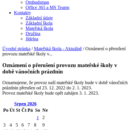
Ombudsman
Office 365 a MS Teams
Kontakty
Základní údaje
Základní škola
Mateřská škola
Družina
Jídelna
Úvodní stránka
/
Mateřská škola - Aktuálně
/
Oznámení o přerušení
provozu mateřské školy v...
Oznámení o přerušení provozu mateřské školy v
době vánočních prázdnin
Oznamujeme, že provoz naší mateřské školy bude v době vánočních
prázdnin přerušen od 23. 12. 2022 do 2. 1. 2023.
Provoz mateřské školy bude opět zahájen 3. 1. 2023.
Srpen
2026
Po
Út
St
Čt
Pá
So
Ne
2
1
3
4
5
6
7
8
9