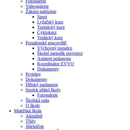
Fotogalerie
Videogalerie
Žákům nabízíme
Sport
Lyžařský kurz
Turistický kurz
Cyklokurz
Vodácký kurz
Poradenské pracoviště
Výchovný poradce
Školní metodik prevence
Asistent pedagoga
Koordinátor EVVO
Dokumenty
Projekty
Dokumenty
Dětský parlament
Spolek přátel školy
Fotogalerie
Školská rada
O škole
Mateřská škola
Aktuálně
Třídy
Jídelníček