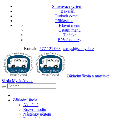
Stravovací systém
Bakaláři
Outlook e-mail
Přihlásit se
Hlavní menu
Ostatní menu
Tlačítka
Běžné odkazy
Kontakt:
577 121 063
,
zsmysl@zsmysl.cz
Základní škola a mateřská
škola Mysločovice
Základní škola
Aktuálně
Rozvrh hodin
Nástěnky učitelů