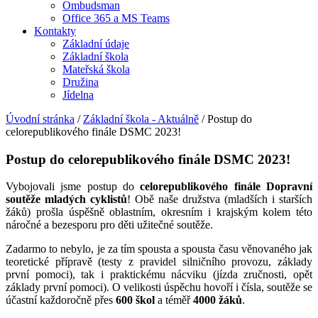
Ombudsman
Office 365 a MS Teams
Kontakty
Základní údaje
Základní škola
Mateřská škola
Družina
Jídelna
Úvodní stránka
/
Základní škola - Aktuálně
/
Postup do
celorepublikového finále DSMC 2023!
Postup do celorepublikového finále DSMC 2023!
Vybojovali jsme postup do
celorepublikového finále
Dopravní
soutěže mladých cyklistů
! Obě naše družstva (mladších i starších
žáků) prošla úspěšně oblastním, okresním i krajským kolem této
náročné a bezesporu pro děti užitečné soutěže.
Zadarmo to nebylo, je za tím spousta a spousta času věnovaného jak
teoretické přípravě (testy z pravidel silničního provozu, základy
první pomoci), tak i praktickému nácviku (jízda zručnosti, opět
základy první pomoci). O velikosti úspěchu hovoří i čísla, soutěže se
účastní každoročně přes
600 škol
a téměř
4000 žáků
.