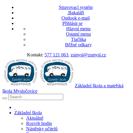
Stravovací systém
Bakaláři
Outlook e-mail
Přihlásit se
Hlavní menu
Ostatní menu
Tlačítka
Běžné odkazy
Kontakt:
577 121 063
,
zsmysl@zsmysl.cz
Základní škola a mateřská
škola Mysločovice
Základní škola
Aktuálně
Rozvrh hodin
Nástěnky učitelů