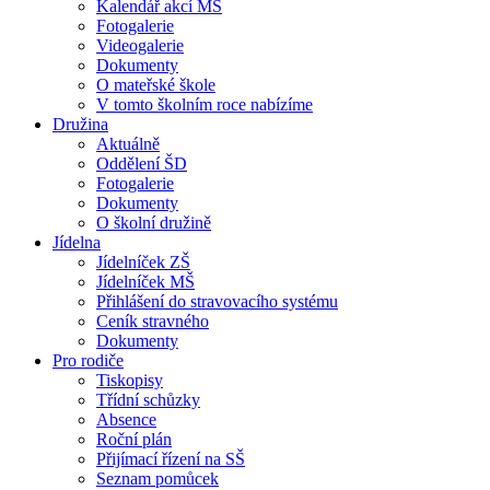
Kalendář akcí MŠ
Fotogalerie
Videogalerie
Dokumenty
O mateřské škole
V tomto školním roce nabízíme
Družina
Aktuálně
Oddělení ŠD
Fotogalerie
Dokumenty
O školní družině
Jídelna
Jídelníček ZŠ
Jídelníček MŠ
Přihlášení do stravovacího systému
Ceník stravného
Dokumenty
Pro rodiče
Tiskopisy
Třídní schůzky
Absence
Roční plán
Přijímací řízení na SŠ
Seznam pomůcek