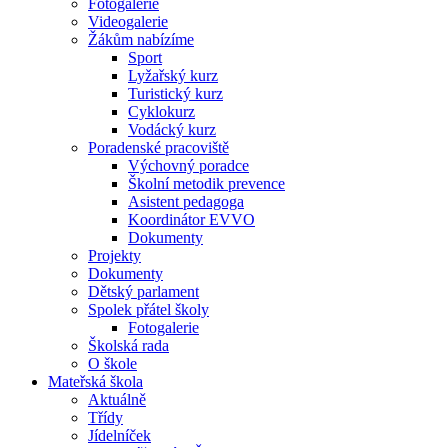
Fotogalerie
Videogalerie
Žákům nabízíme
Sport
Lyžařský kurz
Turistický kurz
Cyklokurz
Vodácký kurz
Poradenské pracoviště
Výchovný poradce
Školní metodik prevence
Asistent pedagoga
Koordinátor EVVO
Dokumenty
Projekty
Dokumenty
Dětský parlament
Spolek přátel školy
Fotogalerie
Školská rada
O škole
Mateřská škola
Aktuálně
Třídy
Jídelníček