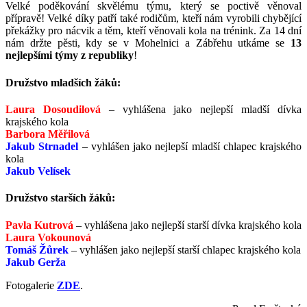
Velké poděkování skvělému týmu, který se poctivě věnoval
přípravě! Velké díky patří také rodičům, kteří nám vyrobili chybějící
překážky pro nácvik a těm, kteří věnovali kola na trénink. Za 14 dní
nám držte pěsti, kdy se v Mohelnici a Zábřehu utkáme se
13
nejlepšími týmy z republiky
!
Družstvo mladších žáků:
Laura Dosoudilová
– vyhlášena jako nejlepší mladší dívka
krajského kola
Barbora Měřilová
Jakub Strnadel
– vyhlášen jako nejlepší mladší chlapec krajského
kola
Jakub Velísek
Družstvo starších žáků:
Pavla Kutrová
– vyhlášena jako nejlepší starší dívka krajského kola
Laura Vokounová
Tomáš Žůrek
– vyhlášen jako nejlepší starší chlapec krajského kola
Jakub Gerža
Fotogalerie
ZDE
.