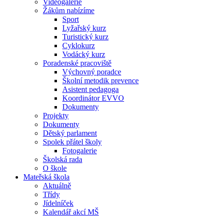
Videogalerie
Žákům nabízíme
Sport
Lyžařský kurz
Turistický kurz
Cyklokurz
Vodácký kurz
Poradenské pracoviště
Výchovný poradce
Školní metodik prevence
Asistent pedagoga
Koordinátor EVVO
Dokumenty
Projekty
Dokumenty
Dětský parlament
Spolek přátel školy
Fotogalerie
Školská rada
O škole
Mateřská škola
Aktuálně
Třídy
Jídelníček
Kalendář akcí MŠ