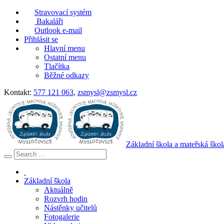
Stravovací systém
Bakaláři
Outlook e-mail
Přihlásit se
Hlavní menu
Ostatní menu
Tlačítka
Běžné odkazy
Kontakt:
577 121 063
,
zsmysl@zsmysl.cz
Základní škola a mateřská ško
Základní škola
Aktuálně
Rozvrh hodin
Nástěnky učitelů
Fotogalerie