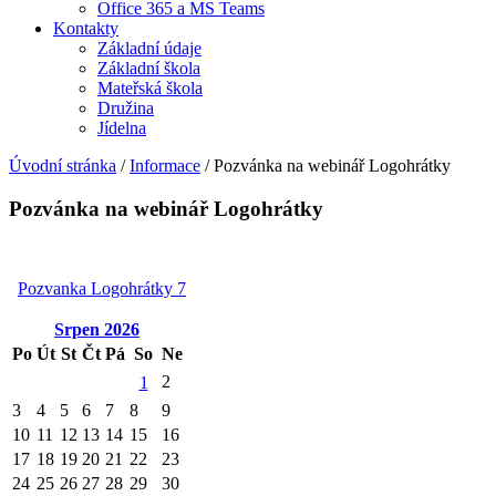
Office 365 a MS Teams
Kontakty
Základní údaje
Základní škola
Mateřská škola
Družina
Jídelna
Úvodní stránka
/
Informace
/
Pozvánka na webinář Logohrátky
Pozvánka na webinář Logohrátky
Pozvanka Logohrátky 7
Srpen
2026
Po
Út
St
Čt
Pá
So
Ne
2
1
3
4
5
6
7
8
9
10
11
12
13
14
15
16
17
18
19
20
21
22
23
24
25
26
27
28
29
30