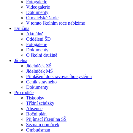
Fotogalerie
Videogalerie
Dokumenty
O mateřské škole
V tomto školním roce nabízíme
Družina
Aktuálně
Oddělení ŠD
Fotogalerie
Dokumenty
O školní družině
Jídelna
Jídelníček ZŠ
Jídelníček MŠ
Přihlášení do stravovacího systému
Ceník stravného
Dokumenty
Pro rodiče
Tiskopisy
Třídní schůzky
Absence
Roční plán
Přijímací řízení na SŠ
Seznam pomůcek
Ombudsman