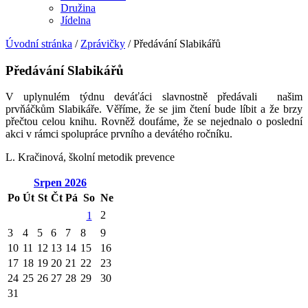
Družina
Jídelna
Úvodní stránka
/
Zprávičky
/
Předávání Slabikářů
Předávání Slabikářů
V uplynulém týdnu deváťáci slavnostně předávali našim
prvňáčkům Slabikáře. Věříme, že se jim čtení bude líbit a že brzy
přečtou celou knihu. Rovněž doufáme, že se nejednalo o poslední
akci v rámci spolupráce prvního a devátého ročníku.
L. Kračinová, školní metodik prevence
Srpen
2026
Po
Út
St
Čt
Pá
So
Ne
2
1
3
4
5
6
7
8
9
10
11
12
13
14
15
16
17
18
19
20
21
22
23
24
25
26
27
28
29
30
31