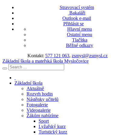
Stravovací systém
Bakaláři
Outlook e-mail
Přihlásit se
Hlavní menu
Ostatní menu
Tlačítka
Běžné odkazy
Kontakt:
577 121 063
,
zsmysl@zsmysl.cz
Základní škola a mateřská škola Mysločovice
Základní škola
Aktuálně
Rozvrh hodin
Nástěnky učitelů
Fotogalerie
Videogalerie
Žákům nabízíme
Sport
Lyžařský kurz
Turistický kurz