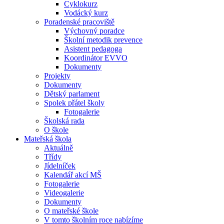
Cyklokurz
Vodácký kurz
Poradenské pracoviště
Výchovný poradce
Školní metodik prevence
Asistent pedagoga
Koordinátor EVVO
Dokumenty
Projekty
Dokumenty
Dětský parlament
Spolek přátel školy
Fotogalerie
Školská rada
O škole
Mateřská škola
Aktuálně
Třídy
Jídelníček
Kalendář akcí MŠ
Fotogalerie
Videogalerie
Dokumenty
O mateřské škole
V tomto školním roce nabízíme