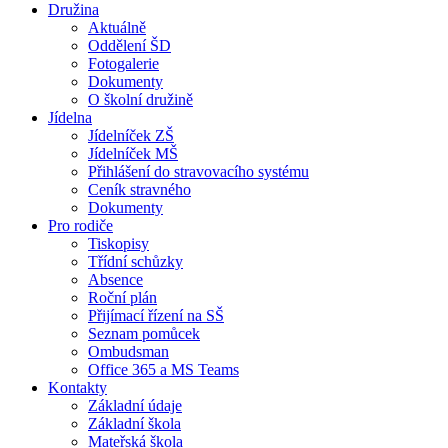
Družina
Aktuálně
Oddělení ŠD
Fotogalerie
Dokumenty
O školní družině
Jídelna
Jídelníček ZŠ
Jídelníček MŠ
Přihlášení do stravovacího systému
Ceník stravného
Dokumenty
Pro rodiče
Tiskopisy
Třídní schůzky
Absence
Roční plán
Přijímací řízení na SŠ
Seznam pomůcek
Ombudsman
Office 365 a MS Teams
Kontakty
Základní údaje
Základní škola
Mateřská škola