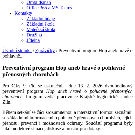
Ombudsman
Office 365 a MS Teams
Kontakty
Základní údaje
Základní škola
Mateřská škola
Družina
Jídelna
Úvodní stránka
/
Zprávičky
/
Preventivní program Hop aneb hravě o
pohlavně...
Preventivní program Hop aneb hravě o pohlavně
přenosných chorobách
Pro žáky 9. tříd se uskutečnil dne 13. 2. 2026 dvouhodinový
preventivní program
Hop aneb hravě o pohlavně přenosných
chorobách
. Program vedla pracovnice Krajské hygienické stanice
Zlín.
Během setkání se žáci srozumitelnou a interaktivní formou seznámili
se základními informacemi o pohlavně přenosných chorobách, jejich
přenosu, prevenci i možnostech ochrany. Součástí programu byly
také modelové situace, diskuse a prostor pro dotazy.