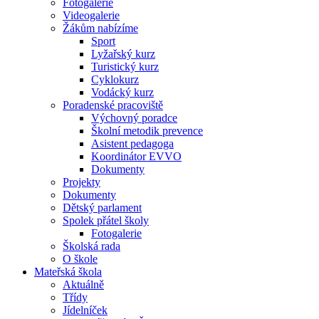
Fotogalerie
Videogalerie
Žákům nabízíme
Sport
Lyžařský kurz
Turistický kurz
Cyklokurz
Vodácký kurz
Poradenské pracoviště
Výchovný poradce
Školní metodik prevence
Asistent pedagoga
Koordinátor EVVO
Dokumenty
Projekty
Dokumenty
Dětský parlament
Spolek přátel školy
Fotogalerie
Školská rada
O škole
Mateřská škola
Aktuálně
Třídy
Jídelníček