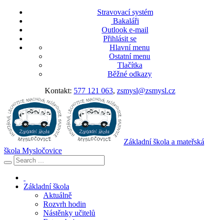
Stravovací systém
Bakaláři
Outlook e-mail
Přihlásit se
Hlavní menu
Ostatní menu
Tlačítka
Běžné odkazy
Kontakt:
577 121 063
,
zsmysl@zsmysl.cz
Základní škola a mateřská
škola Mysločovice
Základní škola
Aktuálně
Rozvrh hodin
Nástěnky učitelů