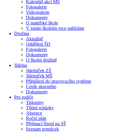
Kalendář akcí MŠ
Fotogalerie
Videogalerie
Dokumenty
O mateřské škole
V tomto školním roce nabízíme
Družina
Aktuálně
Oddělení ŠD
Fotogalerie
Dokumenty
O školní družině
Jídelna
Jídelníček ZŠ
Jídelníček MŠ
Přihlášení do stravovacího systému
Ceník stravného
Dokumenty
Pro rodiče
Tiskopisy
Třídní schůzky
Absence
Roční plán
Přijímací řízení na SŠ
Seznam pomůcek