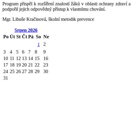
Program přispěl k rozšíření znalostí žáků v oblasti ochrany zdraví a
podpořil jejich odpovědný přístup k vlastnímu chování.
Mgr. Libuše Kračinová, školní metodik prevence
Srpen
2026
Po
Út
St
Čt
Pá
So
Ne
2
1
3
4
5
6
7
8
9
10
11
12
13
14
15
16
17
18
19
20
21
22
23
24
25
26
27
28
29
30
31