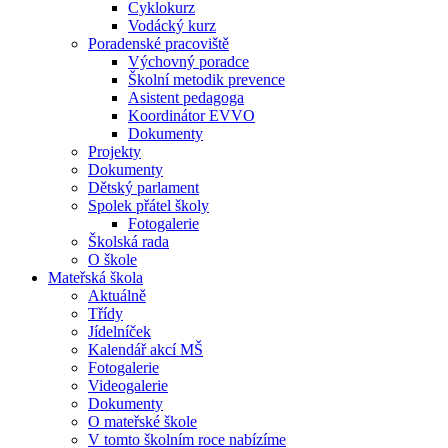
Cyklokurz
Vodácký kurz
Poradenské pracoviště
Výchovný poradce
Školní metodik prevence
Asistent pedagoga
Koordinátor EVVO
Dokumenty
Projekty
Dokumenty
Dětský parlament
Spolek přátel školy
Fotogalerie
Školská rada
O škole
Mateřská škola
Aktuálně
Třídy
Jídelníček
Kalendář akcí MŠ
Fotogalerie
Videogalerie
Dokumenty
O mateřské škole
V tomto školním roce nabízíme