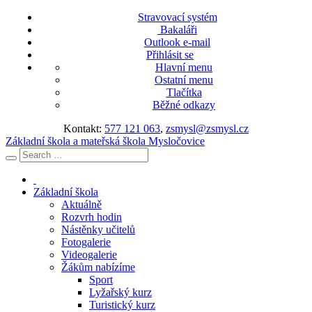
Stravovací systém
Bakaláři
Outlook e-mail
Přihlásit se
Hlavní menu
Ostatní menu
Tlačítka
Běžné odkazy
Kontakt:
577 121 063
,
zsmysl@zsmysl.cz
Základní škola a mateřská škola Mysločovice
Základní škola
Aktuálně
Rozvrh hodin
Nástěnky učitelů
Fotogalerie
Videogalerie
Žákům nabízíme
Sport
Lyžařský kurz
Turistický kurz