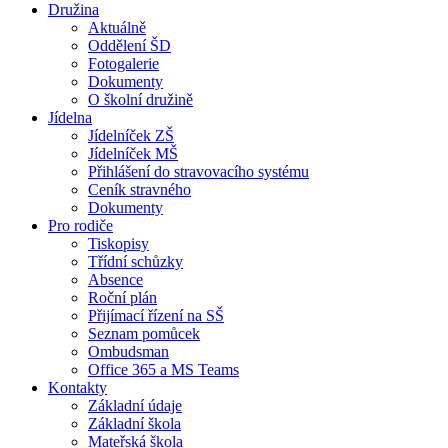
Družina
Aktuálně
Oddělení ŠD
Fotogalerie
Dokumenty
O školní družině
Jídelna
Jídelníček ZŠ
Jídelníček MŠ
Přihlášení do stravovacího systému
Ceník stravného
Dokumenty
Pro rodiče
Tiskopisy
Třídní schůzky
Absence
Roční plán
Přijímací řízení na SŠ
Seznam pomůcek
Ombudsman
Office 365 a MS Teams
Kontakty
Základní údaje
Základní škola
Mateřská škola