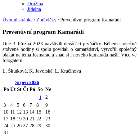
Družina
Jídelna
Úvodní stránka
/
Zprávičky
/
Preventivní program Kamarádi
Preventivní program Kamarádi
Dne 3. března 2023 navštívili deváťáci prvňáčky. Během společně
strávené hodiny si spolu povídali o kamarádství, vytvořili společný
plakát na téma Kamarád a snad si i nového kamaráda našli. Více ve
fotogalerii.
L. Škutková, K. Javorská, L. Kračinová
Srpen
2026
Po
Út
St
Čt
Pá
So
Ne
2
1
3
4
5
6
7
8
9
10
11
12
13
14
15
16
17
18
19
20
21
22
23
24
25
26
27
28
29
30
31