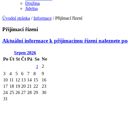
Družina
Jídelna
Úvodní stránka
/
Informace
/
Přijímací řízení
Přijímací řízení
Aktuální informace k přijímacímu řízení naleznete p
Srpen
2026
Po
Út
St
Čt
Pá
So
Ne
2
1
3
4
5
6
7
8
9
10
11
12
13
14
15
16
17
18
19
20
21
22
23
24
25
26
27
28
29
30
31