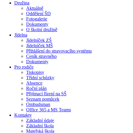
Družina
Aktuálně
Oddělení ŠD
Fotogalerie
Dokumenty
O školní družině
Jídelna
Jídelníček ZŠ
Jídelníček MŠ
Přihlášení do stravovacího systému
Ceník stravného
Dokumenty
Pro rodiče
Tiskopisy
Třídní schůzky
Absence
Roční plán
Přijímací řízení na SŠ
Seznam pomůcek
Ombudsman
Office 365 a MS Teams
Kontakty
Základní údaje
Základní škola
Mateřská škola