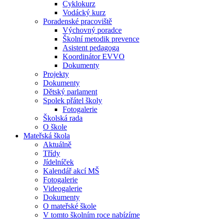
Cyklokurz
Vodácký kurz
Poradenské pracoviště
Výchovný poradce
Školní metodik prevence
Asistent pedagoga
Koordinátor EVVO
Dokumenty
Projekty
Dokumenty
Dětský parlament
Spolek přátel školy
Fotogalerie
Školská rada
O škole
Mateřská škola
Aktuálně
Třídy
Jídelníček
Kalendář akcí MŠ
Fotogalerie
Videogalerie
Dokumenty
O mateřské škole
V tomto školním roce nabízíme