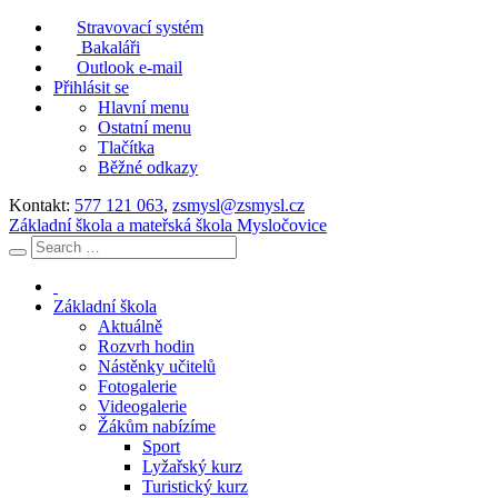
Stravovací systém
Bakaláři
Outlook e-mail
Přihlásit se
Hlavní menu
Ostatní menu
Tlačítka
Běžné odkazy
Kontakt:
577 121 063
,
zsmysl@zsmysl.cz
Základní škola a mateřská škola Mysločovice
Základní škola
Aktuálně
Rozvrh hodin
Nástěnky učitelů
Fotogalerie
Videogalerie
Žákům nabízíme
Sport
Lyžařský kurz
Turistický kurz