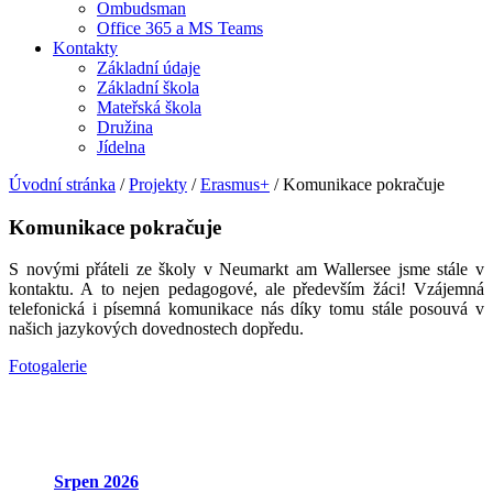
Ombudsman
Office 365 a MS Teams
Kontakty
Základní údaje
Základní škola
Mateřská škola
Družina
Jídelna
Úvodní stránka
/
Projekty
/
Erasmus+
/
Komunikace pokračuje
Komunikace pokračuje
S novými přáteli ze školy v Neumarkt am Wallersee jsme stále v
kontaktu. A to nejen pedagogové, ale především žáci! Vzájemná
telefonická i písemná komunikace nás díky tomu stále posouvá v
našich jazykových dovednostech dopředu.
Fotogalerie
Srpen
2026