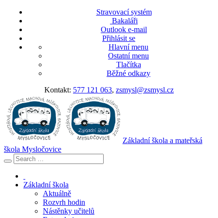
Stravovací systém
Bakaláři
Outlook e-mail
Přihlásit se
Hlavní menu
Ostatní menu
Tlačítka
Běžné odkazy
Kontakt:
577 121 063
,
zsmysl@zsmysl.cz
Základní škola a mateřská
škola Mysločovice
Základní škola
Aktuálně
Rozvrh hodin
Nástěnky učitelů