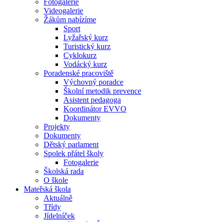
Fotogalerie
Videogalerie
Žákům nabízíme
Sport
Lyžařský kurz
Turistický kurz
Cyklokurz
Vodácký kurz
Poradenské pracoviště
Výchovný poradce
Školní metodik prevence
Asistent pedagoga
Koordinátor EVVO
Dokumenty
Projekty
Dokumenty
Dětský parlament
Spolek přátel školy
Fotogalerie
Školská rada
O škole
Mateřská škola
Aktuálně
Třídy
Jídelníček