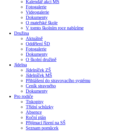
Kalendář akcí MŠ
Fotogalerie
Videogalerie
Dokumenty
O mateřské škole
V tomto školním roce nabízíme
Družina
Aktuálně
Oddělení ŠD
Fotogalerie
Dokumenty
O školní družině
Jídelna
Jídelníček ZŠ
Jídelníček MŠ
Přihlášení do stravovacího systému
Ceník stravného
Dokumenty
Pro rodiče
Tiskopisy
Třídní schůzky
Absence
Roční plán
Přijímací řízení na SŠ
Seznam pomůcek