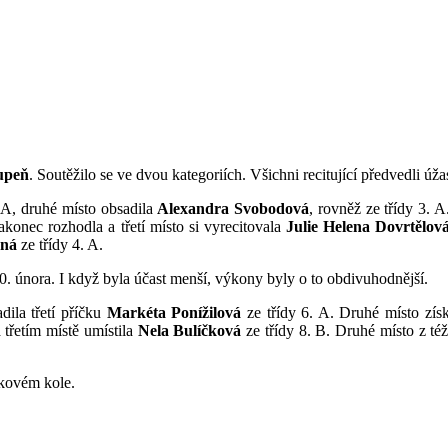
tupeň
. Soutěžilo se ve dvou kategoriích. Všichni recitující předvedli úž
 A, druhé místo obsadila
Alexandra Svobodová
, rovněž ze třídy 3. A
onec rozhodla a třetí místo si vyrecitovala
Julie Helena Dovrtělov
žná
ze třídy 4. A.
0. února. I když byla účast menší, výkony byly o to obdivuhodnější.
dila třetí příčku
Markéta Ponížilová
ze třídy 6. A. Druhé místo zís
a třetím místě umístila
Nela Bulíčková
ze třídy 8. B. Druhé místo z též
kovém kole.