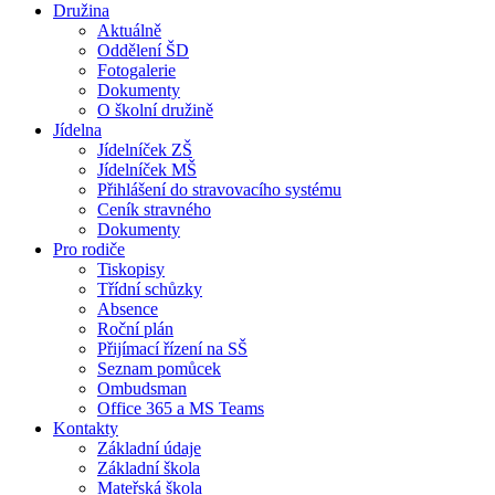
Družina
Aktuálně
Oddělení ŠD
Fotogalerie
Dokumenty
O školní družině
Jídelna
Jídelníček ZŠ
Jídelníček MŠ
Přihlášení do stravovacího systému
Ceník stravného
Dokumenty
Pro rodiče
Tiskopisy
Třídní schůzky
Absence
Roční plán
Přijímací řízení na SŠ
Seznam pomůcek
Ombudsman
Office 365 a MS Teams
Kontakty
Základní údaje
Základní škola
Mateřská škola