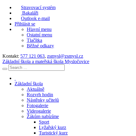
Stravovací systém
Bakaláři
Outlook e-mail
Přihlásit se
Hlavní menu
Ostatní menu
Tlačítka
Běžné odkazy
Kontakt:
577 121 063
,
zsmysl@zsmysl.cz
Základní škola a mateřská škola Mysločovice
Základní škola
Aktuálně
Rozvrh hodin
Nástěnky učitelů
Fotogalerie
Videogalerie
Žákům nabízíme
Sport
Lyžařský kurz
Turistický kurz