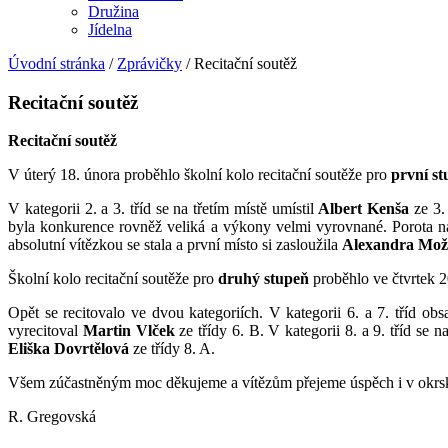
Družina
Jídelna
Úvodní stránka
/
Zprávičky
/
Recitační soutěž
Recitační soutěž
Recitační soutěž
V úterý 18. února proběhlo školní kolo recitační soutěže pro
první s
V kategorii 2. a 3. tříd se na třetím místě umístil
Albert Kenša
ze 3.
byla konkurence rovněž veliká a výkony velmi vyrovnané. Porota nak
absolutní vítězkou se stala a první místo si zasloužila
Alexandra Mo
Školní kolo recitační soutěže pro
druhý stupeň
proběhlo ve čtvrtek 2
Opět se recitovalo ve dvou kategoriích. V kategorii 6. a 7. tříd obsa
vyrecitoval
Martin Vlček
ze třídy 6. B. V kategorii 8. a 9. tříd se n
Eliška Dovrtělová
ze třídy 8. A.
Všem zúčastněným moc děkujeme a vítězům přejeme úspěch i v okrs
R. Gregovská