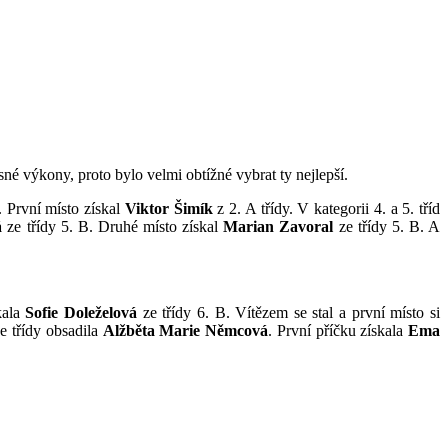
asné výkony, proto bylo velmi obtížné vybrat ty nejlepší.
. První místo získal
Viktor Šimík
z 2. A třídy. V kategorii 4. a 5. tříd
á
ze třídy 5. B. Druhé místo získal
Marian Zavoral
ze třídy 5. B. A
kala
Sofie Doleželová
ze třídy 6. B. Vítězem se stal a první místo si
e třídy obsadila
Alžběta Marie Němcová
. První příčku získala
Ema