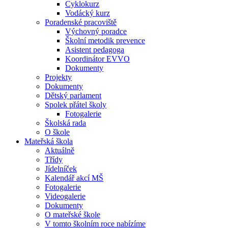
Cyklokurz
Vodácký kurz
Poradenské pracoviště
Výchovný poradce
Školní metodik prevence
Asistent pedagoga
Koordinátor EVVO
Dokumenty
Projekty
Dokumenty
Dětský parlament
Spolek přátel školy
Fotogalerie
Školská rada
O škole
Mateřská škola
Aktuálně
Třídy
Jídelníček
Kalendář akcí MŠ
Fotogalerie
Videogalerie
Dokumenty
O mateřské škole
V tomto školním roce nabízíme