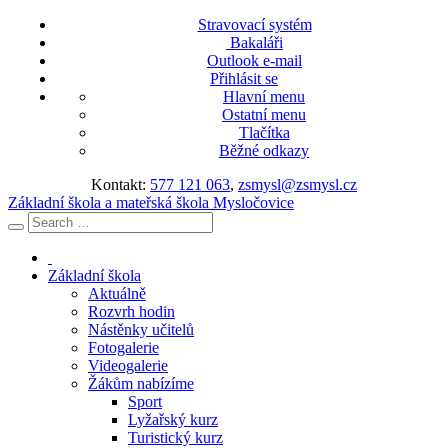
Stravovací systém
Bakaláři
Outlook e-mail
Přihlásit se
Hlavní menu
Ostatní menu
Tlačítka
Běžné odkazy
Kontakt:
577 121 063
,
zsmysl@zsmysl.cz
Základní škola a mateřská škola Mysločovice
Základní škola
Aktuálně
Rozvrh hodin
Nástěnky učitelů
Fotogalerie
Videogalerie
Žákům nabízíme
Sport
Lyžařský kurz
Turistický kurz