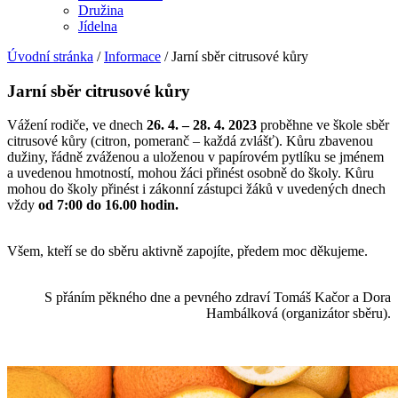
Družina
Jídelna
Úvodní stránka
/
Informace
/
Jarní sběr citrusové kůry
Jarní sběr citrusové kůry
Vážení rodiče, ve dnech
26. 4. – 28. 4. 2023
proběhne ve škole sběr
citrusové kůry (citron, pomeranč – každá zvlášť). Kůru zbavenou
dužiny, řádně zváženou a uloženou v papírovém pytlíku se jménem
a uvedenou hmotností, mohou žáci přinést osobně do školy. Kůru
mohou do školy přinést i zákonní zástupci žáků v uvedených dnech
vždy
od 7:00 do 16.00 hodin.
​Všem, kteří se do sběru aktivně zapojíte, předem moc děkujeme.
​S přáním pěkného dne a pevného zdraví Tomáš Kačor a Dora
Hambálková (organizátor sběru)​.