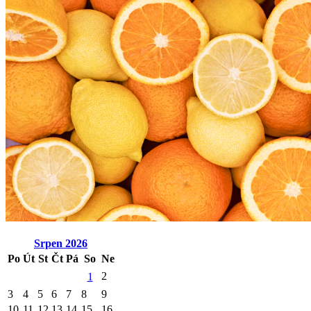
Srpen
2026
Po
Út
St
Čt
Pá
So
Ne
2
1
3
4
5
6
7
8
9
10
11
12
13
14
15
16