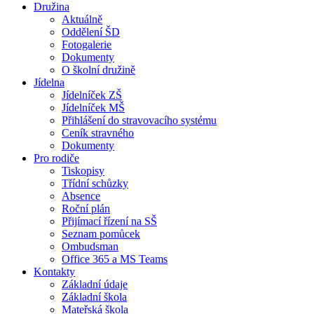
Družina
Aktuálně
Oddělení ŠD
Fotogalerie
Dokumenty
O školní družině
Jídelna
Jídelníček ZŠ
Jídelníček MŠ
Přihlášení do stravovacího systému
Ceník stravného
Dokumenty
Pro rodiče
Tiskopisy
Třídní schůzky
Absence
Roční plán
Přijímací řízení na SŠ
Seznam pomůcek
Ombudsman
Office 365 a MS Teams
Kontakty
Základní údaje
Základní škola
Mateřská škola