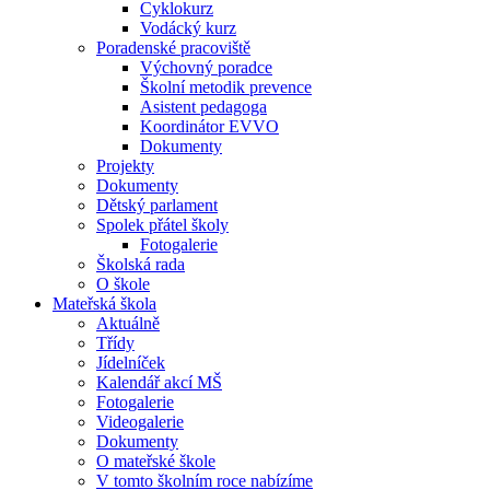
Cyklokurz
Vodácký kurz
Poradenské pracoviště
Výchovný poradce
Školní metodik prevence
Asistent pedagoga
Koordinátor EVVO
Dokumenty
Projekty
Dokumenty
Dětský parlament
Spolek přátel školy
Fotogalerie
Školská rada
O škole
Mateřská škola
Aktuálně
Třídy
Jídelníček
Kalendář akcí MŠ
Fotogalerie
Videogalerie
Dokumenty
O mateřské škole
V tomto školním roce nabízíme