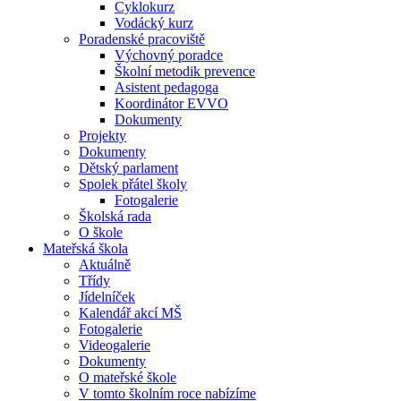
Cyklokurz
Vodácký kurz
Poradenské pracoviště
Výchovný poradce
Školní metodik prevence
Asistent pedagoga
Koordinátor EVVO
Dokumenty
Projekty
Dokumenty
Dětský parlament
Spolek přátel školy
Fotogalerie
Školská rada
O škole
Mateřská škola
Aktuálně
Třídy
Jídelníček
Kalendář akcí MŠ
Fotogalerie
Videogalerie
Dokumenty
O mateřské škole
V tomto školním roce nabízíme