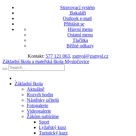
Stravovací systém
Bakaláři
Outlook e-mail
Přihlásit se
Hlavní menu
Ostatní menu
Tlačítka
Běžné odkazy
Kontakt:
577 121 063
,
zsmysl@zsmysl.cz
Základní škola a mateřská škola Mysločovice
Základní škola
Aktuálně
Rozvrh hodin
Nástěnky učitelů
Fotogalerie
Videogalerie
Žákům nabízíme
Sport
Lyžařský kurz
Turistický kurz