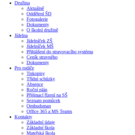
Družina
Aktuálně
Oddělení ŠD
Fotogalerie
Dokumenty
O školní družině
Jídelna
Jídelníček ZŠ
Jídelníček MŠ
Přihlášení do stravovacího systému
Ceník stravného
Dokumenty
Pro rodiče
Tiskopisy
Třídní schůzky
Absence
Roční plán
Přijímací řízení na SŠ
Seznam pomůcek
Ombudsman
Office 365 a MS Teams
Kontakty
Základní údaje
Základní škola
Mateřská škola