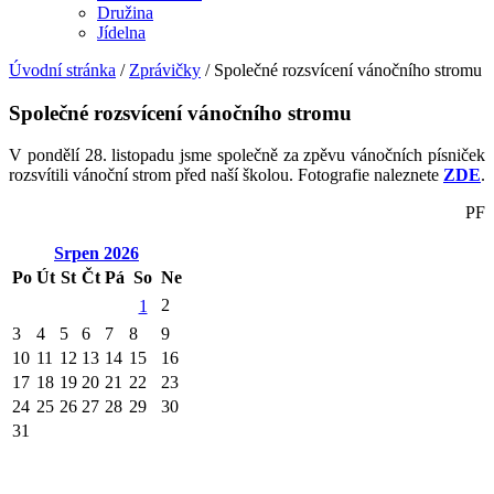
Družina
Jídelna
Úvodní stránka
/
Zprávičky
/
Společné rozsvícení vánočního stromu
Společné rozsvícení vánočního stromu
V pondělí 28. listopadu jsme společně za zpěvu vánočních písniček
rozsvítili vánoční strom před naší školou. Fotografie naleznete
ZDE
.
PF
Srpen
2026
Po
Út
St
Čt
Pá
So
Ne
2
1
3
4
5
6
7
8
9
10
11
12
13
14
15
16
17
18
19
20
21
22
23
24
25
26
27
28
29
30
31