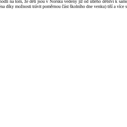
dli na tom, že děti jsou v Norsku vedeny již od útlého dětství k samos
éna díky možnosti trávit poměrnou část školního dne venku) tiší a více s