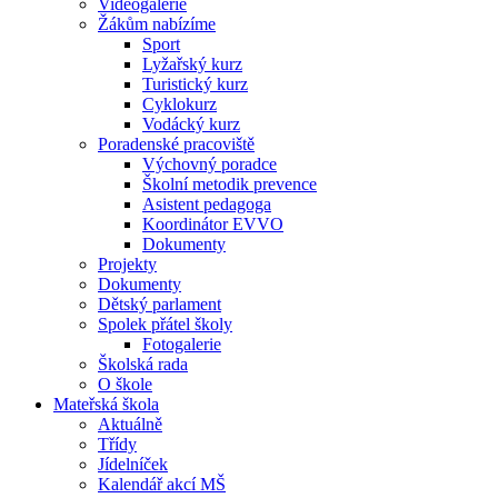
Videogalerie
Žákům nabízíme
Sport
Lyžařský kurz
Turistický kurz
Cyklokurz
Vodácký kurz
Poradenské pracoviště
Výchovný poradce
Školní metodik prevence
Asistent pedagoga
Koordinátor EVVO
Dokumenty
Projekty
Dokumenty
Dětský parlament
Spolek přátel školy
Fotogalerie
Školská rada
O škole
Mateřská škola
Aktuálně
Třídy
Jídelníček
Kalendář akcí MŠ