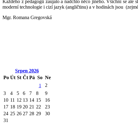
Každého z pedagogů zaujalo a nadchlo něco jiného. Všichni se ale sho
moderní technologie i cizí jazyk (angličtinu) a v hodinách jsou (zejm
Mgr. Romana Gregovská
Srpen
2026
Po
Út
St
Čt
Pá
So
Ne
2
1
3
4
5
6
7
8
9
10
11
12
13
14
15
16
17
18
19
20
21
22
23
24
25
26
27
28
29
30
31