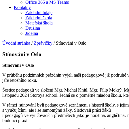
Office 365 a MS Teams
Kontakty
Základní údaje
Základní škola
Mateřská škola
Družina
Jídelna
Úvodní stránka
/
Zprávičky
/
Stínování v Oslo
Stínování v Oslo
Stínování v Oslo
V průběhu podzimních prázdnin vyjeli naši pedagogové již podruhé v
jaře letošního roku.
Šestice pedagogů ve složení Mgr. Michal Knitl, Mgr. Filip Mokrý, M
listopadu 2024 Storoya school. Jedná se o poměrně mladou školu, která
V rámci stínování byli pedagogové seznámeni s historií školy, s jejím
s vyučujícími, ale i se samotnými žáky. Sledovali práci žáků
i pedagogů ve vyučovacích předmětech jako je norština, angličtina, n
budoucí praxi.