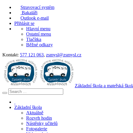
Stravovací systém
Bakaláři
Outlook e-mail
Přihlásit se
Hlavní menu
Ostatní menu
Tlačítka
Běžné odkazy
Kontakt:
577 121 063
,
zsmysl@zsmysl.cz
Základní škola a mateřská ško
Základní škola
Aktuálně
Rozvrh hodin
Nástěnky učitelů
Fotogalerie