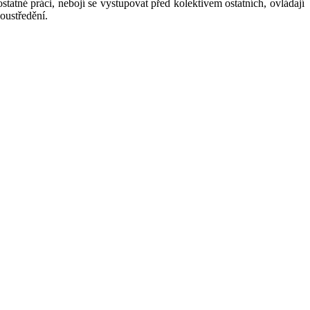
tatné práci, nebojí se vystupovat před kolektivem ostatních, ovládají
oustředění.