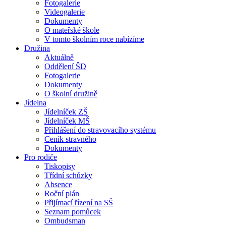
Fotogalerie
Videogalerie
Dokumenty
O mateřské škole
V tomto školním roce nabízíme
Družina
Aktuálně
Oddělení ŠD
Fotogalerie
Dokumenty
O školní družině
Jídelna
Jídelníček ZŠ
Jídelníček MŠ
Přihlášení do stravovacího systému
Ceník stravného
Dokumenty
Pro rodiče
Tiskopisy
Třídní schůzky
Absence
Roční plán
Přijímací řízení na SŠ
Seznam pomůcek
Ombudsman