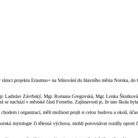
 rámci projektu Erasmus+ na Stínování do hlavního města Norska, do 
gr. Ladislav Závrbský, Mgr. Romana Gregovská, Mgr. Lenka Škutková a 
 se nachází v městské části Fornebu. Zajímavostí je, že tato škola byl
 chodem i organizací, měli možnost projít si celou budovu a okolí, úča
orská mytologie či tělesná výchova, mohli porovnávat rozdíly oproti č