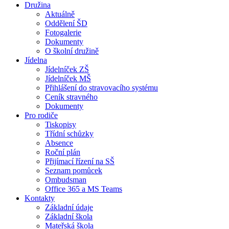
Družina
Aktuálně
Oddělení ŠD
Fotogalerie
Dokumenty
O školní družině
Jídelna
Jídelníček ZŠ
Jídelníček MŠ
Přihlášení do stravovacího systému
Ceník stravného
Dokumenty
Pro rodiče
Tiskopisy
Třídní schůzky
Absence
Roční plán
Přijímací řízení na SŠ
Seznam pomůcek
Ombudsman
Office 365 a MS Teams
Kontakty
Základní údaje
Základní škola
Mateřská škola