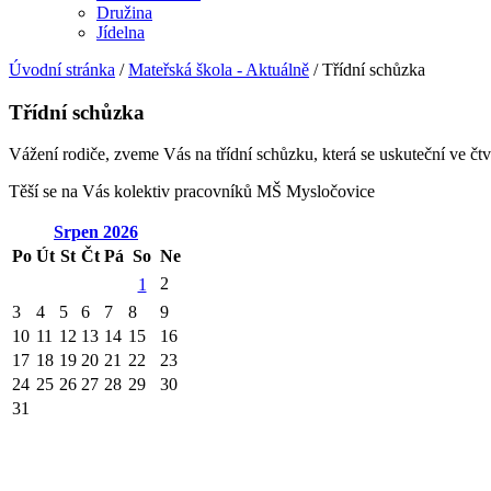
Družina
Jídelna
Úvodní stránka
/
Mateřská škola - Aktuálně
/
Třídní schůzka
Třídní schůzka
Vážení rodiče, zveme Vás na třídní schůzku, která se uskuteční ve čtvr
Těší se na Vás kolektiv pracovníků MŠ Mysločovice
Srpen
2026
Po
Út
St
Čt
Pá
So
Ne
2
1
3
4
5
6
7
8
9
10
11
12
13
14
15
16
17
18
19
20
21
22
23
24
25
26
27
28
29
30
31