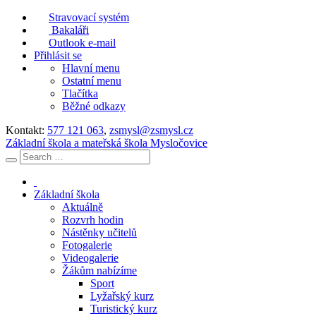
Stravovací systém
Bakaláři
Outlook e-mail
Přihlásit se
Hlavní menu
Ostatní menu
Tlačítka
Běžné odkazy
Kontakt:
577 121 063
,
zsmysl@zsmysl.cz
Základní škola a mateřská škola Mysločovice
Základní škola
Aktuálně
Rozvrh hodin
Nástěnky učitelů
Fotogalerie
Videogalerie
Žákům nabízíme
Sport
Lyžařský kurz
Turistický kurz