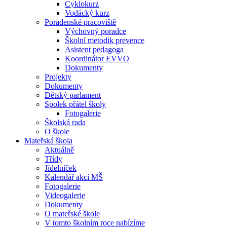
Cyklokurz
Vodácký kurz
Poradenské pracoviště
Výchovný poradce
Školní metodik prevence
Asistent pedagoga
Koordinátor EVVO
Dokumenty
Projekty
Dokumenty
Dětský parlament
Spolek přátel školy
Fotogalerie
Školská rada
O škole
Mateřská škola
Aktuálně
Třídy
Jídelníček
Kalendář akcí MŠ
Fotogalerie
Videogalerie
Dokumenty
O mateřské škole
V tomto školním roce nabízíme