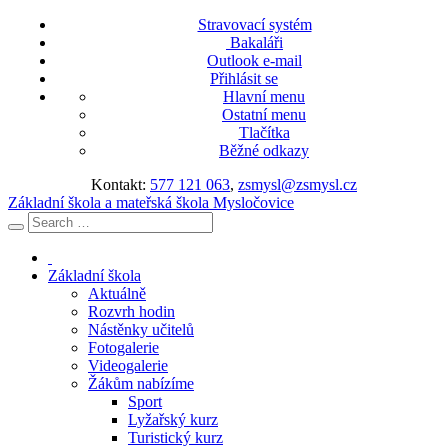
Stravovací systém
Bakaláři
Outlook e-mail
Přihlásit se
Hlavní menu
Ostatní menu
Tlačítka
Běžné odkazy
Kontakt:
577 121 063
,
zsmysl@zsmysl.cz
Základní škola a mateřská škola Mysločovice
Základní škola
Aktuálně
Rozvrh hodin
Nástěnky učitelů
Fotogalerie
Videogalerie
Žákům nabízíme
Sport
Lyžařský kurz
Turistický kurz