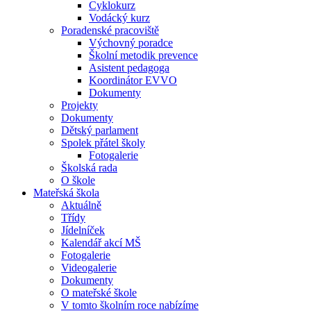
Cyklokurz
Vodácký kurz
Poradenské pracoviště
Výchovný poradce
Školní metodik prevence
Asistent pedagoga
Koordinátor EVVO
Dokumenty
Projekty
Dokumenty
Dětský parlament
Spolek přátel školy
Fotogalerie
Školská rada
O škole
Mateřská škola
Aktuálně
Třídy
Jídelníček
Kalendář akcí MŠ
Fotogalerie
Videogalerie
Dokumenty
O mateřské škole
V tomto školním roce nabízíme