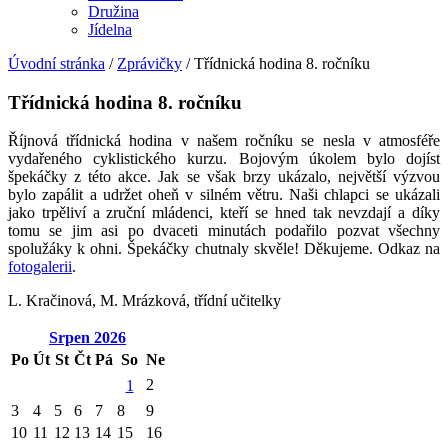
Družina
Jídelna
Úvodní stránka
/
Zprávičky
/
Třídnická hodina 8. ročníku
Třídnická hodina 8. ročníku
Říjnová třídnická hodina v našem ročníku se nesla v atmosféře
vydařeného cyklistického kurzu. Bojovým úkolem bylo dojíst
špekáčky z této akce. Jak se však brzy ukázalo, největší výzvou
bylo zapálit a udržet oheň v silném větru. Naši chlapci se ukázali
jako trpěliví a zruční mládenci, kteří se hned tak nevzdají a díky
tomu se jim asi po dvaceti minutách podařilo pozvat všechny
spolužáky k ohni. Špekáčky chutnaly skvěle! Děkujeme. Odkaz na
fotogalerii
.
L. Kračinová, M. Mrázková, třídní učitelky
Srpen
2026
Po
Út
St
Čt
Pá
So
Ne
2
1
3
4
5
6
7
8
9
10
11
12
13
14
15
16