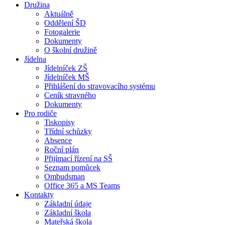
Družina
Aktuálně
Oddělení ŠD
Fotogalerie
Dokumenty
O školní družině
Jídelna
Jídelníček ZŠ
Jídelníček MŠ
Přihlášení do stravovacího systému
Ceník stravného
Dokumenty
Pro rodiče
Tiskopisy
Třídní schůzky
Absence
Roční plán
Přijímací řízení na SŠ
Seznam pomůcek
Ombudsman
Office 365 a MS Teams
Kontakty
Základní údaje
Základní škola
Mateřská škola