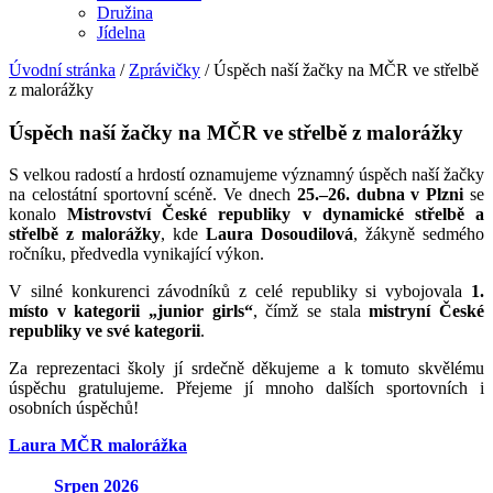
Družina
Jídelna
Úvodní stránka
/
Zprávičky
/
Úspěch naší žačky na MČR ve střelbě
z malorážky
Úspěch naší žačky na MČR ve střelbě z malorážky
S velkou radostí a hrdostí oznamujeme významný úspěch naší žačky
na celostátní sportovní scéně. Ve dnech
25.–26. dubna v Plzni
se
konalo
Mistrovství České republiky v dynamické střelbě a
střelbě z malorážky
, kde
Laura Dosoudilová
, žákyně sedmého
ročníku, předvedla vynikající výkon.
V silné konkurenci závodníků z celé republiky si vybojovala
1.
místo v kategorii „junior girls“
, čímž se stala
mistryní České
republiky ve své kategorii
.
Za reprezentaci školy jí srdečně děkujeme a k tomuto skvělému
úspěchu gratulujeme. Přejeme jí mnoho dalších sportovních i
osobních úspěchů!
Laura MČR malorážka
Srpen
2026