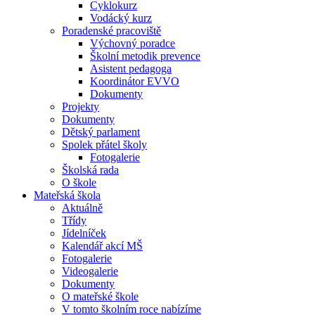
Cyklokurz
Vodácký kurz
Poradenské pracoviště
Výchovný poradce
Školní metodik prevence
Asistent pedagoga
Koordinátor EVVO
Dokumenty
Projekty
Dokumenty
Dětský parlament
Spolek přátel školy
Fotogalerie
Školská rada
O škole
Mateřská škola
Aktuálně
Třídy
Jídelníček
Kalendář akcí MŠ
Fotogalerie
Videogalerie
Dokumenty
O mateřské škole
V tomto školním roce nabízíme