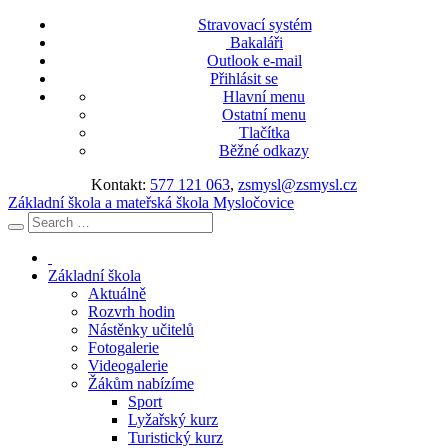
Stravovací systém
Bakaláři
Outlook e-mail
Přihlásit se
Hlavní menu
Ostatní menu
Tlačítka
Běžné odkazy
Kontakt:
577 121 063
,
zsmysl@zsmysl.cz
Základní škola a mateřská škola Mysločovice
Základní škola
Aktuálně
Rozvrh hodin
Nástěnky učitelů
Fotogalerie
Videogalerie
Žákům nabízíme
Sport
Lyžařský kurz
Turistický kurz