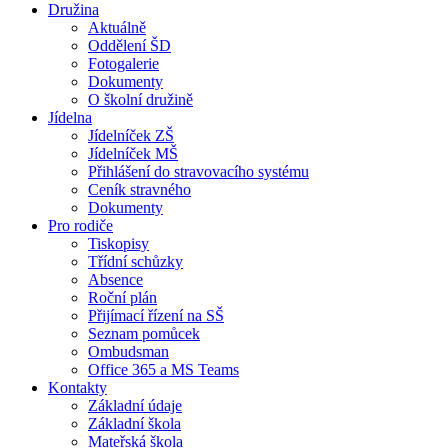
Družina
Aktuálně
Oddělení ŠD
Fotogalerie
Dokumenty
O školní družině
Jídelna
Jídelníček ZŠ
Jídelníček MŠ
Přihlášení do stravovacího systému
Ceník stravného
Dokumenty
Pro rodiče
Tiskopisy
Třídní schůzky
Absence
Roční plán
Přijímací řízení na SŠ
Seznam pomůcek
Ombudsman
Office 365 a MS Teams
Kontakty
Základní údaje
Základní škola
Mateřská škola