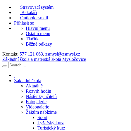
Stravovací systém
Bakaláři
Outlook e-mail
Přihlásit se
Hlavní menu
Ostatní menu
Tlačítka
Běžné odkazy
Kontakt:
577 121 063
,
zsmysl@zsmysl.cz
Základní škola a mateřská škola Mysločovice
Základní škola
Aktuálně
Rozvrh hodin
Nástěnky učitelů
Fotogalerie
Videogalerie
Žákům nabízíme
Sport
Lyžařský kurz
Turistický kurz