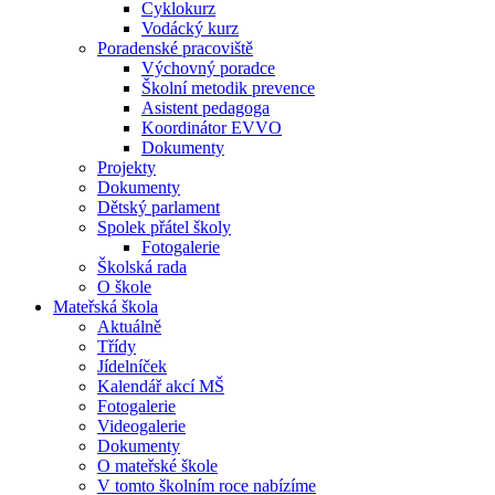
Cyklokurz
Vodácký kurz
Poradenské pracoviště
Výchovný poradce
Školní metodik prevence
Asistent pedagoga
Koordinátor EVVO
Dokumenty
Projekty
Dokumenty
Dětský parlament
Spolek přátel školy
Fotogalerie
Školská rada
O škole
Mateřská škola
Aktuálně
Třídy
Jídelníček
Kalendář akcí MŠ
Fotogalerie
Videogalerie
Dokumenty
O mateřské škole
V tomto školním roce nabízíme