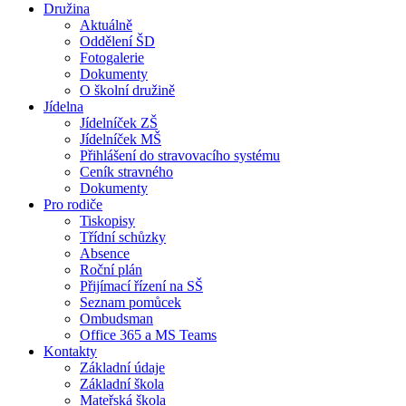
Družina
Aktuálně
Oddělení ŠD
Fotogalerie
Dokumenty
O školní družině
Jídelna
Jídelníček ZŠ
Jídelníček MŠ
Přihlášení do stravovacího systému
Ceník stravného
Dokumenty
Pro rodiče
Tiskopisy
Třídní schůzky
Absence
Roční plán
Přijímací řízení na SŠ
Seznam pomůcek
Ombudsman
Office 365 a MS Teams
Kontakty
Základní údaje
Základní škola
Mateřská škola