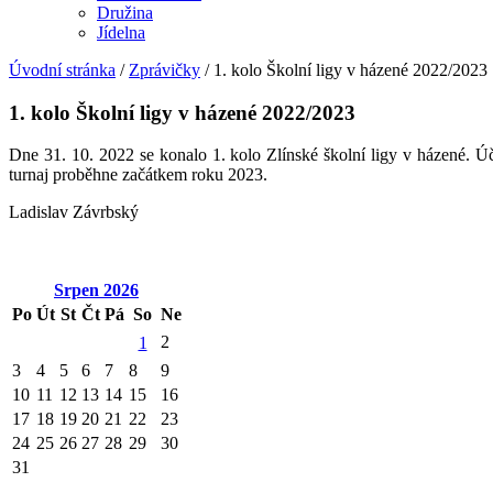
Družina
Jídelna
Úvodní stránka
/
Zprávičky
/
1. kolo Školní ligy v házené 2022/2023
1. kolo Školní ligy v házené 2022/2023
Dne 31. 10. 2022 se konalo 1. kolo Zlínské školní ligy v házené. Účas
turnaj proběhne začátkem roku 2023.
Ladislav Závrbský
Srpen
2026
Po
Út
St
Čt
Pá
So
Ne
2
1
3
4
5
6
7
8
9
10
11
12
13
14
15
16
17
18
19
20
21
22
23
24
25
26
27
28
29
30
31