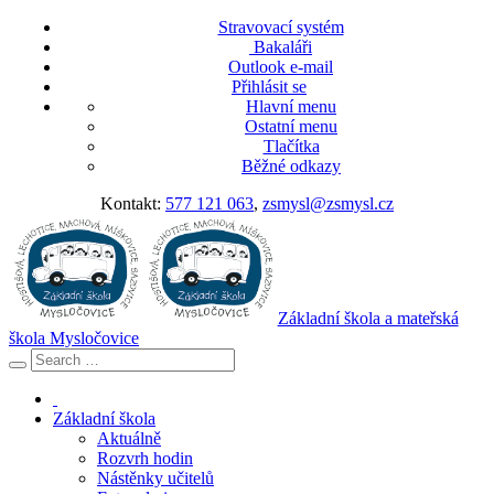
Stravovací systém
Bakaláři
Outlook e-mail
Přihlásit se
Hlavní menu
Ostatní menu
Tlačítka
Běžné odkazy
Kontakt:
577 121 063
,
zsmysl@zsmysl.cz
Základní škola a mateřská
škola Mysločovice
Základní škola
Aktuálně
Rozvrh hodin
Nástěnky učitelů