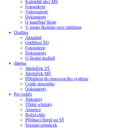
Kalendář akcí MŠ
Fotogalerie
Videogalerie
Dokumenty
O mateřské škole
V tomto školním roce nabízíme
Družina
Aktuálně
Oddělení ŠD
Fotogalerie
Dokumenty
O školní družině
Jídelna
Jídelníček ZŠ
Jídelníček MŠ
Přihlášení do stravovacího systému
Ceník stravného
Dokumenty
Pro rodiče
Tiskopisy
Třídní schůzky
Absence
Roční plán
Přijímací řízení na SŠ
Seznam pomůcek