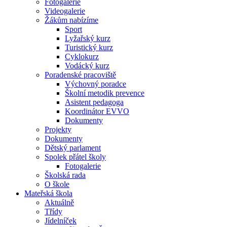
Fotogalerie
Videogalerie
Žákům nabízíme
Sport
Lyžařský kurz
Turistický kurz
Cyklokurz
Vodácký kurz
Poradenské pracoviště
Výchovný poradce
Školní metodik prevence
Asistent pedagoga
Koordinátor EVVO
Dokumenty
Projekty
Dokumenty
Dětský parlament
Spolek přátel školy
Fotogalerie
Školská rada
O škole
Mateřská škola
Aktuálně
Třídy
Jídelníček