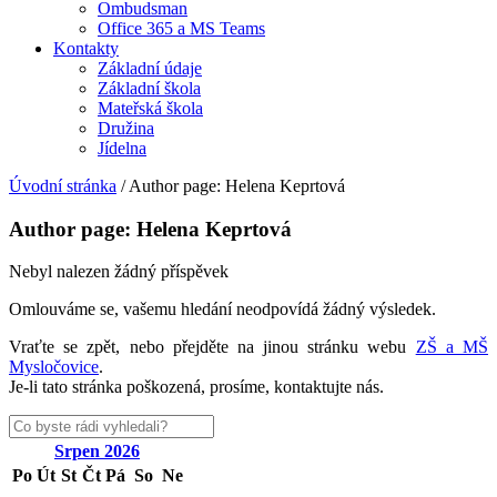
Ombudsman
Office 365 a MS Teams
Kontakty
Základní údaje
Základní škola
Mateřská škola
Družina
Jídelna
Úvodní stránka
/
Author page: Helena Keprtová
Author page: Helena Keprtová
Nebyl nalezen žádný příspěvek
Omlouváme se, vašemu hledání neodpovídá žádný výsledek.
Vraťte se zpět, nebo přejděte na jinou stránku webu
ZŠ a MŠ
Mysločovice
.
Je-li tato stránka poškozená, prosíme, kontaktujte nás.
Srpen
2026
Po
Út
St
Čt
Pá
So
Ne